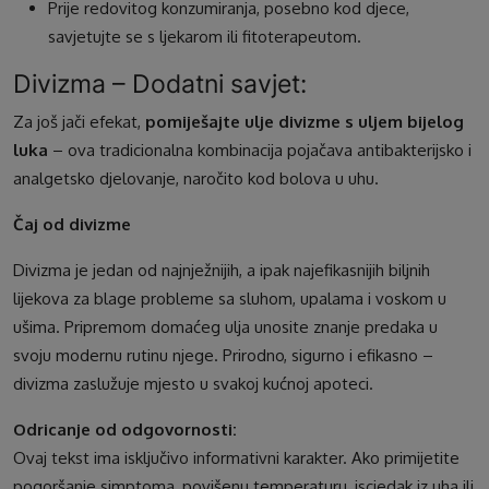
Prije redovitog konzumiranja, posebno kod djece,
savjetujte se s ljekarom ili fitoterapeutom.
Divizma – Dodatni savjet:
Za još jači efekat,
pomiješajte ulje divizme s uljem bijelog
luka
– ova tradicionalna kombinacija pojačava antibakterijsko i
analgetsko djelovanje, naročito kod bolova u uhu.
Čaj od divizme
Divizma je jedan od najnježnijih, a ipak najefikasnijih biljnih
lijekova za blage probleme sa sluhom, upalama i voskom u
ušima. Pripremom domaćeg ulja unosite znanje predaka u
svoju modernu rutinu njege. Prirodno, sigurno i efikasno –
divizma zaslužuje mjesto u svakoj kućnoj apoteci.
Odricanje od odgovornosti:
Ovaj tekst ima isključivo informativni karakter. Ako primijetite
pogoršanje simptoma, povišenu temperaturu, iscjedak iz uha ili