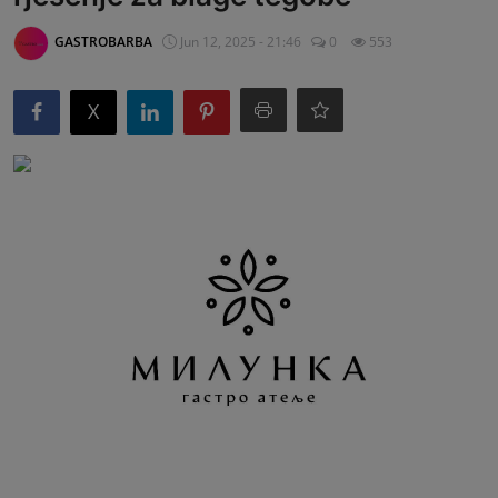
G&B Oglasi
GASTROBARBA
Jun 12, 2025 - 21:46
0
553
X