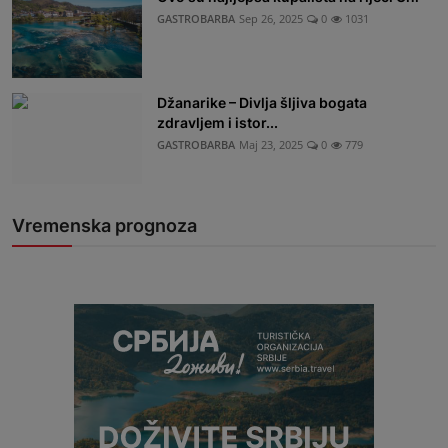
GASTROBARBA
Sep 26, 2025
0
1031
Džanarike – Divlja šljiva bogata
zdravljem i istor...
GASTROBARBA
Maj 23, 2025
0
779
Vremenska prognoza