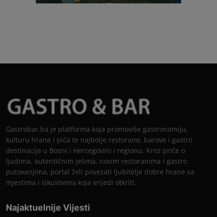
Gastrobar.ba je platforma koja promoviše gastronomiju,
kulturu hrane i pića te najbolje restorane, barove i gastro
destinacije u Bosni i Hercegovini i regionu. Kroz priče o
ljudima, autentičnim jelima, novim restoranima i gastro
putovanjima, portal želi povezati ljubitelje dobre hrane sa
mjestima i iskustvima koja vrijedi otkriti.
Najaktuelnije Vijesti