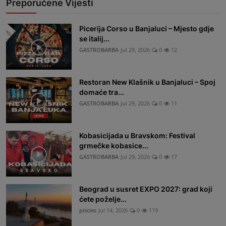
Preporučene Vijesti
Picerija Corso u Banjaluci – Mjesto gdje
se italij...
GASTROBARBA
Jul 29, 2026
0
12
Restoran New Klašnik u Banjaluci – Spoj
domaće tra...
GASTROBARBA
Jul 29, 2026
0
11
Kobasicijada u Bravskom: Festival
grmečke kobasice...
GASTROBARBA
Jul 29, 2026
0
17
Beograd u susret EXPO 2027: grad koji
ćete poželje...
piscies
Jul 14, 2026
0
119