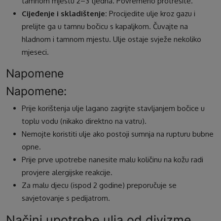
tamnom mjestu 2–3 tjedna. Povremeno protresite.
Cijeđenje i skladištenje:
Procijedite ulje kroz gazu i
prelijte ga u tamnu bočicu s kapaljkom. Čuvajte na
hladnom i tamnom mjestu. Ulje ostaje svježe nekoliko
mjeseci.
Napomene
Napomene:
Prije korištenja ulje lagano zagrijte stavljanjem bočice u
toplu vodu (nikako direktno na vatru).
Nemojte koristiti ulje ako postoji sumnja na rupturu bubne
opne.
Prije prve upotrebe nanesite malu količinu na kožu radi
provjere alergijske reakcije.
Za malu djecu (ispod 2 godine) preporučuje se
savjetovanje s pedijatrom.
Načini upotrebe ulja od divizme