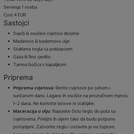
Servings
1
osoba
Cost
4 EUR
Sastojci
Svježi ili osušeni cvjetovi divizme
Maslinovo ili bademovo ulje
Staklena tegla sa poklopcem
Gaza ili fino cjedilo
Tamna bočica s kapaljkom
Priprema
Priprema cvjetova:
Berite cvjetove po suhom i
sunčanom danu. Lagano ih osušite na prozračnom mjestu
1–2 dana. Ne koristite listove ni stabljike.
Maceracija u ulju:
Napunite čistu teglu do pola sa
cvjetovima. Prelijte ih uljem tako da budu potpuno
potopljeni. Zatvorite teglu i ostavite je na toplom,