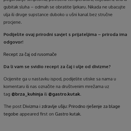
gubitak sluha – odmah se obratite ljekaru. Nikada ne ubacujte
ulja ili druge supstance duboko u ušni kanal bez stručne
procjene.
Podijelite ovaj prirodni savjet s prijateljima – priroda ima
odgovor!
Recept za čaj od rusomače
Da li vam se svidio recept za čaj i ulje od divizme?
Ocijenite ga u nastavku ispod, podijelite utiske sa nama u
komentaru ili nas označite na društvenim mrežama uz
tag
@brza_kuhinja
ili
@gastro.kutak
.
The post
Divizma i zdravlje ušiju: Prirodno rješenje za blage
tegobe
appeared first on
Gastro kutak
.