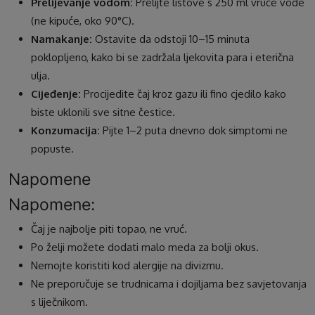
Prelijevanje vodom:
Prelijte listove s 250 ml vruće vode
(ne kipuće, oko 90°C).
Namakanje:
Ostavite da odstoji 10–15 minuta
poklopljeno, kako bi se zadržala ljekovita para i eterična
ulja.
Cijeđenje:
Procijedite čaj kroz gazu ili fino cjedilo kako
biste uklonili sve sitne čestice.
Konzumacija:
Pijte 1–2 puta dnevno dok simptomi ne
popuste.
Napomene
Napomene:
Čaj je najbolje piti topao, ne vruć.
Po želji možete dodati malo meda za bolji okus.
Nemojte koristiti kod alergije na divizmu.
Ne preporučuje se trudnicama i dojiljama bez savjetovanja
s liječnikom.