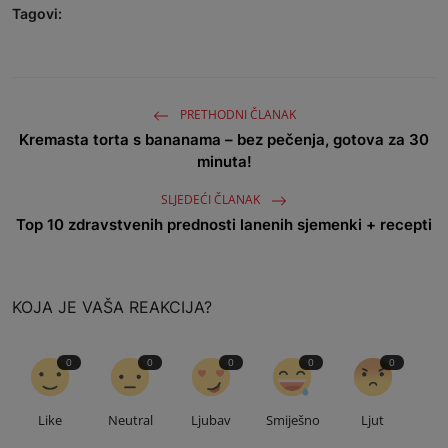
Tagovi:
PRETHODNI ČLANAK
Kremasta torta s bananama – bez pečenja, gotova za 30
minuta!
SLJEDEĆI ČLANAK
Top 10 zdravstvenih prednosti lanenih sjemenki + recepti
KOJA JE VAŠA REAKCIJA?
0
0
0
0
0
Like
Neutral
Ljubav
Smiješno
Ljut