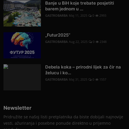
Banje u BiH koje trebate posjetiti
barem jednom u ...
GASTROBARBA
Maj 11, 2025
0
2993
„Futur2025“
GASTROBARBA
Aug 22, 2025
0
2348
Debela koka – prirodni lijek za čir na
želucu i ko...
GASTROBARBA
Maj 31, 2025
0
1557
Newsletter
Pridružite se našoj listi pretplatnika da biste dobijali najnovije
vesti, ažuriranja i posebne ponude direktno u prijemno