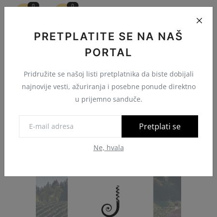
0
0
Tuga
Wow
PRETPLATITE SE NA NAŠ
PORTAL
Pridružite se našoj listi pretplatnika da biste dobijali
najnovije vesti, ažuriranja i posebne ponude direktno
u prijemno sanduče.
Pretplati se
GASTROBARBA
Ne, hvala