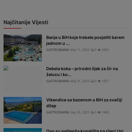
Najčitanije Vijesti
Banje u BiH koje trebate posjetiti barem
jednom u ...
GASTROBARBA
Maj 11, 2025
0
2993
Debela koka – prirodni lijek za čir na
želucu i ko...
GASTROBARBA
Maj 31, 2025
0
1557
Vikendice sa bazenom u BiH za svačiji
džep
GASTROBARBA
Sep 26, 2025
0
1440
Ovo su najljepša kupališta na rijeci Uni