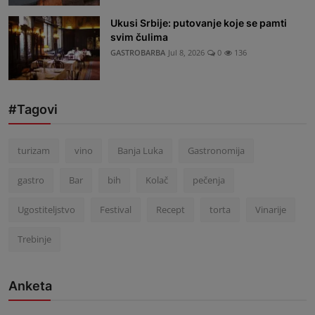
Ukusi Srbije: putovanje koje se pamti
svim čulima
GASTROBARBA
Jul 8, 2026
0
136
#Tagovi
turizam
vino
Banja Luka
Gastronomija
gastro
Bar
bih
Kolač
pečenja
Ugostiteljstvo
Festival
Recept
torta
Vinarije
Trebinje
Anketa