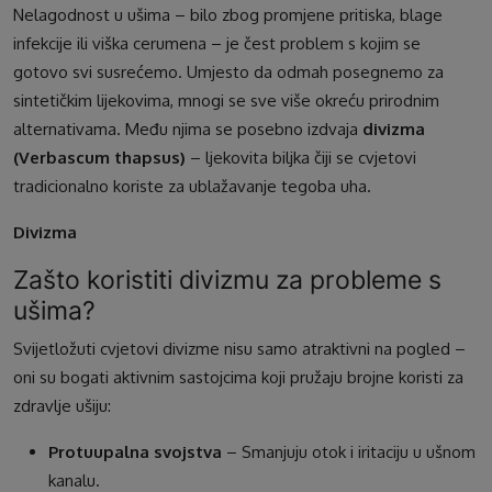
Nelagodnost u ušima – bilo zbog promjene pritiska, blage
infekcije ili viška cerumena – je čest problem s kojim se
gotovo svi susrećemo. Umjesto da odmah posegnemo za
sintetičkim lijekovima, mnogi se sve više okreću prirodnim
alternativama. Među njima se posebno izdvaja
divizma
(Verbascum thapsus)
– ljekovita biljka čiji se cvjetovi
tradicionalno koriste za ublažavanje tegoba uha.
Divizma
Zašto koristiti divizmu za probleme s
ušima?
Svijetložuti cvjetovi divizme nisu samo atraktivni na pogled –
oni su bogati aktivnim sastojcima koji pružaju brojne koristi za
zdravlje ušiju:
Protuupalna svojstva
– Smanjuju otok i iritaciju u ušnom
kanalu.