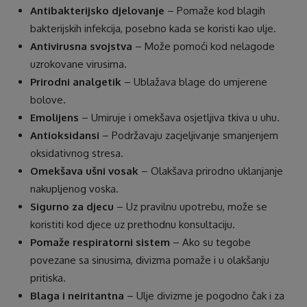
Antibakterijsko djelovanje
– Pomaže kod blagih
bakterijskih infekcija, posebno kada se koristi kao ulje.
Antivirusna svojstva
– Može pomoći kod nelagode
uzrokovane virusima.
Prirodni analgetik
– Ublažava blage do umjerene
bolove.
Emolijens
– Umiruje i omekšava osjetljiva tkiva u uhu.
Antioksidansi
– Podržavaju zacjeljivanje smanjenjem
oksidativnog stresa.
Omekšava ušni vosak
– Olakšava prirodno uklanjanje
nakupljenog voska.
Sigurno za djecu
– Uz pravilnu upotrebu, može se
koristiti kod djece uz prethodnu konsultaciju.
Pomaže respiratorni sistem
– Ako su tegobe
povezane sa sinusima, divizma pomaže i u olakšanju
pritiska.
Blaga i neiritantna
– Ulje divizme je pogodno čak i za