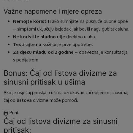
Važne napomene i mjere opreza
Nemojte koristiti
ako sumnjate na puknuće bubne opne
– simptomi uključuju iscjedak, jak bol ili nagli gubitak sluha.
Ne koristite hladno ulje
direktno u uho.
Testirajte na koži
prije prve upotrebe.
Za djecu mlađu od 2 godine
– obavezna je konsultacija
s pedijatrom.
Bonus: Čaj od listova divizme za
sinusni pritisak u ušima
Ako je osjećaj pritiska u ušima uzrokovan začepljenim sinusima,
čaj od
listova
divizme može pomoći.
Print
Čaj od listova divizme za sinusni
pritisak: