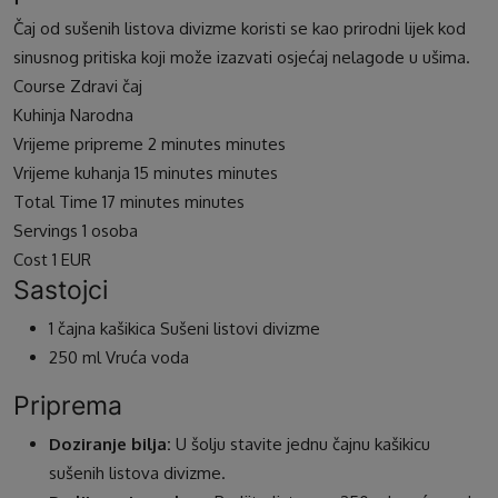
Čaj od sušenih listova divizme koristi se kao prirodni lijek kod
sinusnog pritiska koji može izazvati osjećaj nelagode u ušima.
Course
Zdravi čaj
Kuhinja
Narodna
Vrijeme pripreme
2
minutes
minutes
Vrijeme kuhanja
15
minutes
minutes
Total Time
17
minutes
minutes
Servings
1
osoba
Cost
1 EUR
Sastojci
1
čajna kašikica
Sušeni listovi divizme
250
ml
Vruća voda
Priprema
Doziranje bilja:
U šolju stavite jednu čajnu kašikicu
sušenih listova divizme.