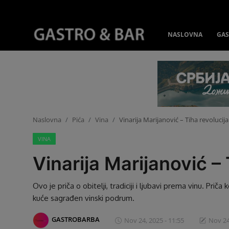
NASLOVNA
GAS
Prijava
Registracija
Naslovna
Gastro&Bar TV
Naslovna
Pića
Vina
Vinarija Marijanović – Tiha revolucija
VINA
Restorani & Barovi
Vinarija Marijanović – 
Gastro vodič
Ovo je priča o obitelji, tradiciji i ljubavi prema vinu. Prič
Pića
kuće sagrađen vinski podrum.
Recepti
GASTROBARBA
Nov 24, 2025 - 11:55
Nov 24