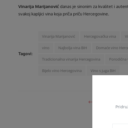
Vinarija Marijanović
danas je sinonim za kvalitet i auten
svakoj kapljici vina koja priča priču Hercegovine.
Vinarija Marijanović
Hercegovačka vina
V
vino
Najbolja vina BiH
Domaće vino Herc
Tagovi:
Tradicionalna vinarija Hercegovina
Porodična v
Bijelo vino Hercegovina
Vino s juga BiH
PRETHODNI ČLANA
Pridruž
Podrum Ostoji