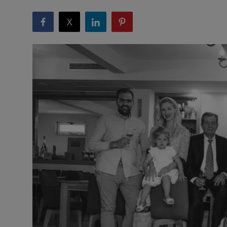
Turizam
X
G&B Oglasi