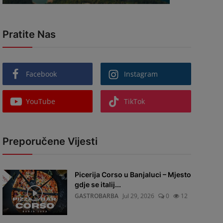
Pratite Nas
Facebook
Instagram
YouTube
TikTok
Preporučene Vijesti
Picerija Corso u Banjaluci – Mjesto
gdje se italij...
GASTROBARBA
Jul 29, 2026
0
12