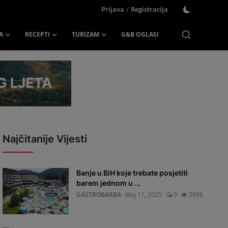
Prijava
/
Registracija
A
RECEPTI
TURIZAM
G&B OGLASI
Najčitanije Vijesti
Banje u BiH koje trebate posjetiti
barem jednom u ...
GASTROBARBA
Maj 11, 2025
0
2996