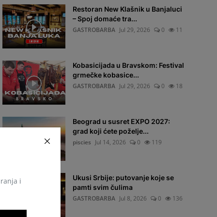
Restoran New Klašnik u Banjaluci
– Spoj domaće tra...
GASTROBARBA
Jul 29, 2026
0
11
Kobasicijada u Bravskom: Festival
grmečke kobasice...
GASTROBARBA
Jul 29, 2026
0
18
Beograd u susret EXPO 2027:
grad koji ćete poželje...
piscies
Jul 14, 2026
0
119
Ukusi Srbije: putovanje koje se
iranja i
pamti svim čulima
GASTROBARBA
Jul 8, 2026
0
136