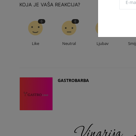
KOJA JE VAŠA REAKCIJA?
0
0
0
Like
Neutral
Ljubav
Smi
GASTROBARBA