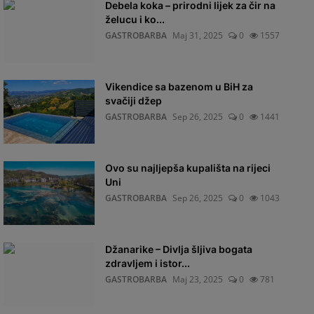
Debela koka – prirodni lijek za čir na
želucu i ko...
GASTROBARBA
Maj 31, 2025
0
1557
Vikendice sa bazenom u BiH za
svačiji džep
GASTROBARBA
Sep 26, 2025
0
1441
Ovo su najljepša kupališta na rijeci
Uni
GASTROBARBA
Sep 26, 2025
0
1043
Džanarike – Divlja šljiva bogata
zdravljem i istor...
GASTROBARBA
Maj 23, 2025
0
781