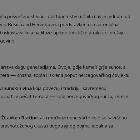
ša posvećenost vinu i gostoprimstvu učinila nas je jednom od
Discover Bosnia and Herzegovina predstavljena su autentična
iskustava koja nadilaze tipične turističke atrakcije i pružaju
egovine.
inarstva dugu generacijama. Ovdje, gdje kamen grije sunce, a
aktera — snažna, topla i iskrena poput hercegovačkog čovjeka.
vrhunskih vina
koja povezuju tradiciju i savremenu
oznatljiv pečat terroira — spoj hercegovačkog sunca, zemlje i
t
Žilavke
i
Blatine
, ali i međunarodne sorte koje se savršeno
a, uravnoteženog ukusa i dugotrajnog dojma, idealna za