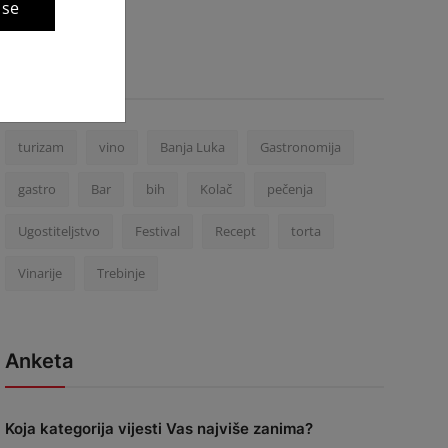
 se
#Tagovi
turizam
vino
Banja Luka
Gastronomija
gastro
Bar
bih
Kolač
pečenja
Ugostiteljstvo
Festival
Recept
torta
Vinarije
Trebinje
Anketa
Koja kategorija vijesti Vas najviše zanima?