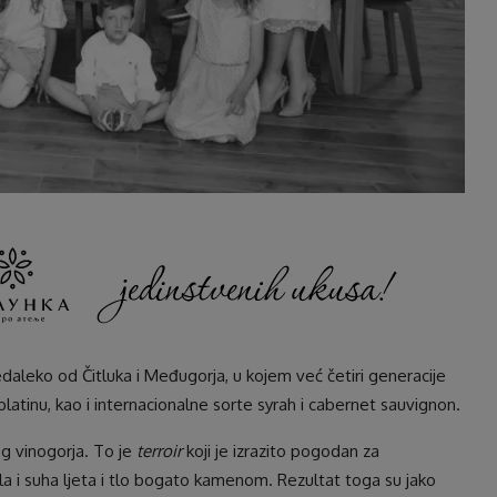
leko od Čitluka i Međugorja, u kojem već četiri generacije
atinu, kao i internacionalne sorte syrah i cabernet sauvignon.
g vinogorja. To je
terroir
koji je izrazito pogodan za
opla i suha ljeta i tlo bogato kamenom. Rezultat toga su jako