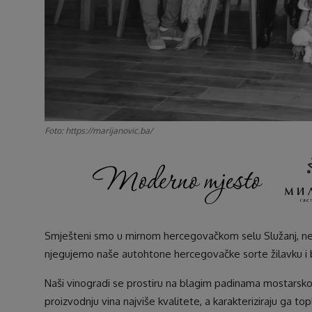
Foto: https://marijanovic.ba/
Smješteni smo u mirnom hercegovačkom selu Služanj, neda
njegujemo naše autohtone hercegovačke sorte žilavku i bl
Naši vinogradi se prostiru na blagim padinama mostarsko
proizvodnju vina najviše kvalitete, a karakteriziraju ga t