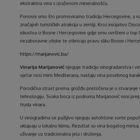
ekstraktna vina s izraženom mineralnošću.
Ponosni smo što promoviramo tradiciju Hercegovine, a na
značajnih turističkih atrakcija u zemlji. Kroz inicijativu 
iskustva iz Bosne i Hercegovine gdje smo uvršteni u top 10 
nezaboravne utiske te otkrivaju pravu sliku Bosne i Herc
https://marijanovic.ba/
Vinarija Marijanović
njeguje tradiciju vinogradarstva i v
vjetar nosi miris Mediterana, nastaju vina posebnog kar
Porodična strast prema grožđu pretočena je u stvaranje
tehnologiju. Svaka boca iz podruma Marijanović nosi prep
truda vinara.
U vinogradima se pažljivo njeguju autohtone sorte popu
uklapaju u lokalnu klimu. Rezultat su vina bogatog miris
uživanje uz tradicionalna jela i druženja.