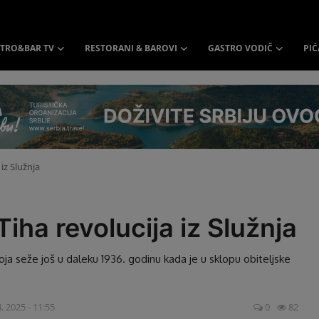
TRO&BAR TV
RESTORANI & BAROVI
GASTRO VODIČ
PIĆ
 iz Služnja
Tiha revolucija iz Služnja
a koja seže još u daleku 1936. godinu kada je u sklopu obiteljske
, 2025 - 11:55
0
82