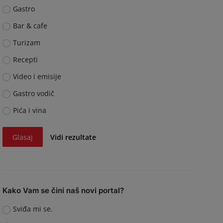
Gastro
Bar & cafe
Turizam
Recepti
Video i emisije
Gastro vodič
Pića i vina
Glasaj
Vidi rezultate
Kako Vam se čini naš novi portal?
Sviđa mi se.