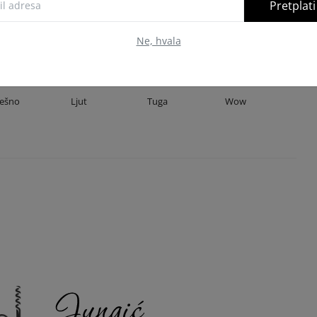
Pretplati
Ne, hvala
0
0
0
0
ješno
Ljut
Tuga
Wow