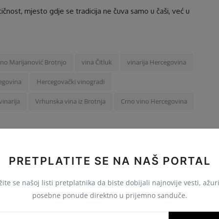
tičnost, mjesto gdje se tradicija ne čuva samo u čaši, već u
ino Marijanović Brotnjo
vina Čitluk
vinarija Hercegovina
egovina
Hercegovački vinogradi
inarija
Vrhunska vina iz Brotnja
Crno vino Hercegovina
PRETPLATITE SE NA NAŠ PORTAL
K
SLJEDEĆI ČLANAK
ite se našoj listi pretplatnika da biste dobijali najnovije vesti, ažur
ć
Vinarija Povratak
posebne ponude direktno u prijemno sanduče.