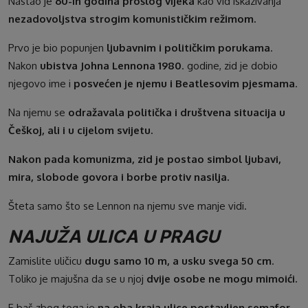
Nastao je
60-ih godina prošlog vijeka
kao vid iskazivanja
nezadovoljstva strogim komunističkim režimom.
Prvo je bio popunjen
ljubavnim i političkim porukama
.
Nakon
ubistva Johna Lennona 1980
. godine, zid je dobio
njegovo ime i
posvećen je njemu i Beatlesovim pjesmama
.
Na njemu se
odražavala politička i društvena situacija u
Češkoj, ali i u cijelom svijetu.
Nakon pada komunizma, zid je postao simbol ljubavi,
mira, slobode govora i borbe protiv nasilja.
Šteta samo što se Lennon na njemu sve manje vidi.
NAJUŽA ULICA U PRAGU
Zamislite uličicu
dugu samo 10 m, a usku svega 50 cm
.
Toliko je majušna da se u njoj
dvije osobe ne mogu mimoići.
E baš zbog toga je
na oba kraja ulice postavljen semafor
.