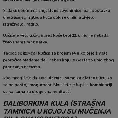
Sada su u kućicama
smještene suvenirnice, pa i postavka
unutrašnjeg izgleda kuća dok se u njima živjelo,
istraživalo i radilo.
Uočićete veću gužvu ispred
kuće broj 22, u njoj je nekada
živio i sam Franz Kafka.
Takođe se izdvaja i
kućica sa brojem 14 u kojoj je živjela
proročica Madame de Thebes koju je Gestapo ubio zbog
proricanja nacizma.
Iako mnogi žele da kupe
ulaznicu samo za Zlatnu ulicu, za
to ne postoji mogućnost.
Moraćete je kupiti u
kombinaciji
sa kartama za druge znamenitosti.
DALIBORKINA KULA (STRAŠNA
TAMNICA U KOJOJ SU MUČENJA