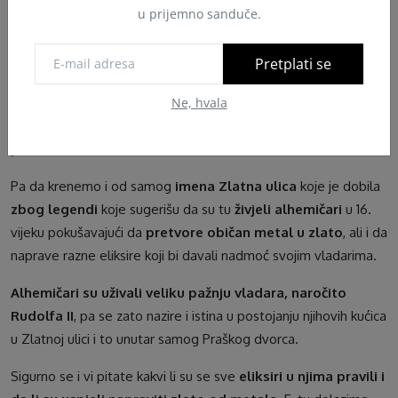
u prijemno sanduče.
ZLATNA ULICA
Pretplati se
Zlatna ulica u Praškom dvorcu je ulica koja budi najveću pažnju
kod turista i to iz više razloga.
Ne, hvala
Kao prvo, za nju se vežu neke vrlo
interesantne mistične
priče
.
Pa da krenemo i od samog
imena Zlatna ulica
koje je dobila
zbog legendi
koje sugerišu da su tu
živjeli alhemičari
u 16.
vijeku pokušavajući da
pretvore običan metal u zlato
, ali i da
naprave razne eliksire koji bi davali nadmoć svojim vladarima.
Alhemičari su uživali veliku pažnju vladara, naročito
Rudolfa II
, pa se zato nazire i istina u postojanju njihovih kućica
u Zlatnoj ulici i to unutar samog Praškog dvorca.
Sigurno se i vi pitate kakvi li su se sve
eliksiri u njima pravili i