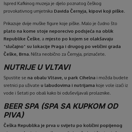
Ispred Kafkinog muzeja je djelo poznatog češkog
provokativnog umjetnika
Davida Černyja, kipovi koji piške.
Prikazuje dvije muške figure koje piške. Malo je čudno što
plato na kome stoje neporecivo podsjeća na oblik
Republike Češke
, a
mjesto po kojem se olakšavaju
“slučajno” su lokacije Praga i drugog po veličini grada
Češke, Brna.
Ništa neobično za Černyja, priznaćete.
NUTRIJE U VLTAVI
Spustite se
na obalu Vltave, u park Cihelna
i možda budete
sretnici pa uživate
u labudovima i nutrijama
koje vole izaći iz
vode i šetati po obali kako bi oduševljavali prolaznike.
BEER SPA (SPA SA KUPKOM OD
PIVA)
Češka Republika je prva u svijetu po količini popijenog