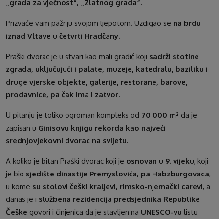
„grada za vječnost“, „Zlatnog grada“.
Prizvaće vam pažnju svojom ljepotom. Uzdigao se
na brdu
iznad Vltave u četvrti Hradčany.
Praški dvorac je u stvari kao mali gradić koji
sadrži stotine
zgrada, uključujući i palate, muzeje, katedralu, baziliku i
druge vjerske objekte, galerije, restorane, barove,
prodavnice, pa čak ima i zatvor.
U pitanju je toliko ogroman kompleks od
70 000 m²
da je
zapisan u
Ginisovu knjigu rekorda kao najveći
srednjovjekovni dvorac na svijetu.
A koliko je bitan Praški dvorac koji je
osnovan u 9. vijeku
, koji
je bio
sjedište dinastije Premyslovića, pa Habzburgovaca
,
u kome
su stolovi češki kraljevi, rimsko-njemački carevi
, a
danas je i
službena rezidencija predsjednika Republike
Češke
govori i činjenica da je stavljen na
UNESCO-vu
listu