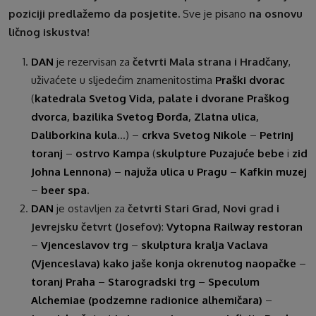
poziciji predlažemo da posjetite.
Sve je pisano
na osnovu
ličnog iskustva!
DAN
je rezervisan za
četvrti Mala strana i Hradčany
,
uživaćete u sljedećim znamenitostima
Praški dvorac
(
katedrala Svetog Vida
,
palate i dvorane Praškog
dvorca
,
bazilika Svetog Đorđa
,
Zlatna ulica
,
Daliborkina kula
…) –
crkva Svetog Nikole
–
Petrinj
toranj
–
ostrvo Kampa
(
skulpture Puzajuće bebe
i
zid
Johna Lennona
)
–
najuža ulica u Pragu
–
Kafkin muzej
–
beer spa
.
DAN
je ostavljen za
četvrti Stari Grad, Novi grad i
Jevrejsku četvrt (Josefov)
:
Vytopna Railway restoran
–
Vjenceslavov trg
–
skulptura kralja Vaclava
(Vjenceslava)
kako jaše konja okrenutog naopačke
–
toranj Praha
–
Starogradski trg
–
Speculum
Alchemiae (podzemne radionice alhemičara)
–