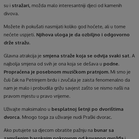
su i
stražari,
možda malo interesantniji djeci od kamenih
divova.
Možete ih pokušati nasmijati koliko god hoćete, ali u tome
nećete uspjeti.
Njihova uloga je da ozbiljno i odgovorno
drže stražu.
Glavna atrakcija je
smjena straže koja se odvija svaki sat
. A
najbolja smjena od svih je ona koja se dešava u
podne.
Propraćena je posebnom muzičkom pratnjom.
Mi smo je
čuli čak na Petrinjem brdu i zvučala je zaista fenomenalno da
nam je malo i probudila grižu savjest zašto se nismo našli na
pravom mjestu u pravo vrijeme.
Uživajte maksimalno u
besplatnoj šetnji po dvorištima
dvorca
. Mnogo toga za uživanje nudi Praški dvorac.
Ako putujete sa djecom obratite pažnju na
bunar sa
zamršenim baroknim pokrovom od kovanog gvožđa
i