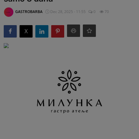
G&B Oglasi
GASTROBARBA
Dec 28, 2025 - 11:55
0
70
X