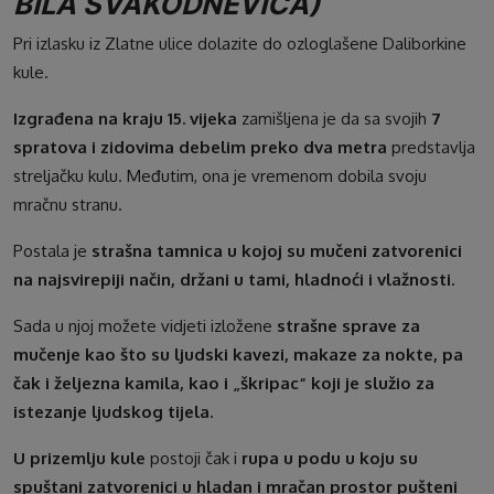
BILA SVAKODNEVICA)
Pri izlasku iz Zlatne ulice dolazite do ozloglašene Daliborkine
kule.
Izgrađena na kraju 15. vijeka
zamišljena je da sa svojih
7
spratova i zidovima debelim preko dva metra
predstavlja
streljačku kulu. Međutim, ona je vremenom dobila svoju
mračnu stranu.
Postala je
strašna tamnica u kojoj su mučeni zatvorenici
na najsvirepiji način, držani u tami, hladnoći i vlažnosti.
Sada u njoj možete vidjeti izložene
strašne sprave za
mučenje kao što su ljudski kavezi, makaze za nokte, pa
čak i željezna kamila, kao i „škripac“ koji je služio za
istezanje ljudskog tijela.
U prizemlju kule
postoji čak i
rupa u podu u koju su
spuštani zatvorenici u hladan i mračan prostor pušteni