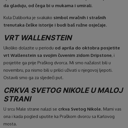
da gladuju, od čega bi u mukama i umirali.
Kula Daliborka je svakako
simbol mračnih i strašnih
trenutaka češke istorije i budi baš ružne osjećaje.
VRT WALLENSTEIN
Ukoliko dolazite u periodu
od aprila do oktobra posjetite
vrt Wallenstein sa svojim čuvenim zidom Dripstone
, i
posjetite ga prije Praškog dvorca. Mi smo nažalost bili u
novembru, pa nismo bili u prilici uživati u njegovoj ljepoti.
Ostavili smo ga za sljedeći put.
CRKVA SVETOG NIKOLE U MALOJ
STRANI
U srcu Male strane nalazi se
crkva Svetog Nikole
. Mami vas
ona i kada pogled uputite ka Praškom dvorcu sa Karlovog
mosta.