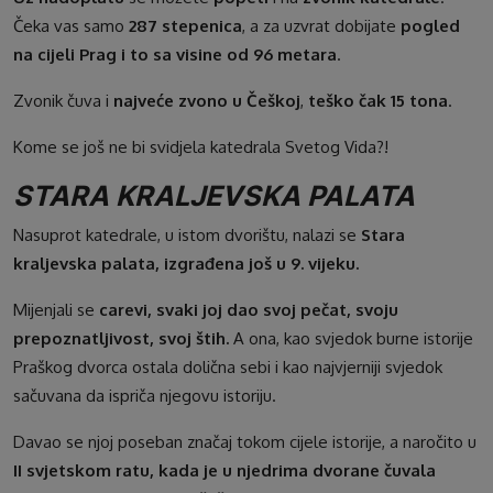
Čeka vas samo
287 stepenica
, a za uzvrat dobijate
pogled
na cijeli Prag i to sa visine od 96 metara
.
Zvonik čuva i
najveće zvono u Češkoj
,
teško čak 15 tona
.
Kome se još ne bi svidjela katedrala Svetog Vida?!
STARA KRALJEVSKA PALATA
Nasuprot katedrale, u istom dvorištu, nalazi se
Stara
kraljevska palata, izgrađena još u 9. vijeku.
Mijenjali se
carevi, svaki joj dao svoj pečat, svoju
prepoznatljivost, svoj štih.
A ona, kao svjedok burne istorije
Praškog dvorca ostala dolična sebi i kao najvjerniji svjedok
sačuvana da ispriča njegovu istoriju.
Davao se njoj poseban značaj tokom cijele istorije, a naročito u
II svjetskom ratu, kada je u njedrima dvorane čuvala