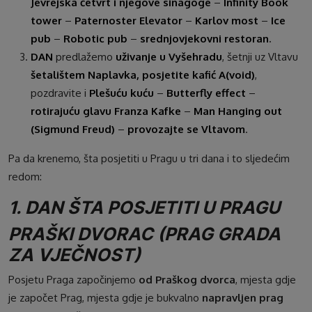
Jevrejska četvrt i njegove sinagoge
–
Infinity Book
tower
–
Paternoster Elevator
–
Karlov most
–
Ice
pub
–
Robotic pub
–
srednjovjekovni restoran
.
DAN
predlažemo
uživanje u Vyšehradu
, šetnji uz Vltavu
šetalištem Naplavka, posjetite kafić A(void)
,
pozdravite i
Plešuću kuću
–
Butterfly effect
–
rotirajuću glavu Franza Kafke
–
Man Hanging out
(Sigmund Freud)
–
provozajte se Vltavom
.
Pa da krenemo, šta posjetiti u Pragu u tri dana i to sljedećim
redom:
1. DAN ŠTA POSJETITI U PRAGU
PRAŠKI DVORAC (PRAG GRADA
ZA VJEČNOST)
Posjetu Praga započinjemo
od Praškog dvorca
, mjesta gdje
je započet Prag, mjesta gdje je bukvalno
napravljen prag