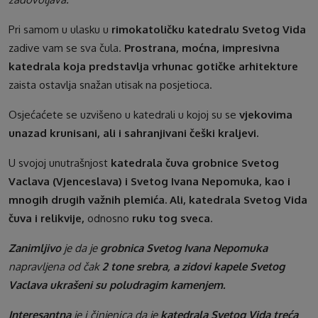
Pri samom u ulasku u
rimokatoličku katedralu Svetog Vida
zadive vam se sva čula.
Prostrana, moćna, impresivna
katedrala koja predstavlja vrhunac gotičke arhitekture
zaista ostavlja snažan utisak na posjetioca.
Osjećaćete se uzvišeno u katedrali u kojoj su se
vjekovima
unazad krunisani, ali i sahranjivani češki kraljevi.
U svojoj unutrašnjost
katedrala čuva grobnice Svetog
Vaclava (Vjenceslava) i Svetog Ivana Nepomuka, kao i
mnogih drugih važnih plemića. Ali, katedrala Svetog Vida
čuva i relikvije,
odnosno
ruku tog sveca
.
Zanimljivo
je da je
grobnica Svetog Ivana Nepomuka
napravljena od čak
2 tone srebra, a zidovi kapele Svetog
Vaclava ukrašeni su poludragim kamenjem.
Interesantna
je i činjenica da je
katedrala Svetog Vida treća