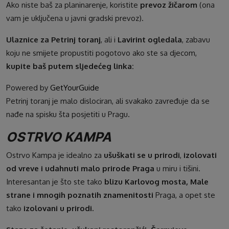
Ako niste baš za planinarenje, koristite
prevoz žičarom
(ona
vam je uključena u javni gradski prevoz).
Ulaznice za Petrinj toranj
, ali i
Lavirint ogledala
, zabavu
koju ne smijete propustiti pogotovo ako ste sa djecom,
kupite baš putem sljedećeg linka:
Powered by
GetYourGuide
Petrinj toranj je malo dislociran, ali svakako zavređuje da se
nađe na spisku šta posjetiti u Pragu.
OSTRVO KAMPA
Ostrvo Kampa je idealno za
ušuškati se u prirodi
,
izolovati
od vreve i udahnuti malo prirode Praga
u miru i tišini.
Interesantan je što ste tako
blizu Karlovog mosta, Male
strane i mnogih poznatih znamenitosti
Praga, a opet ste
tako
izolovani u prirodi.