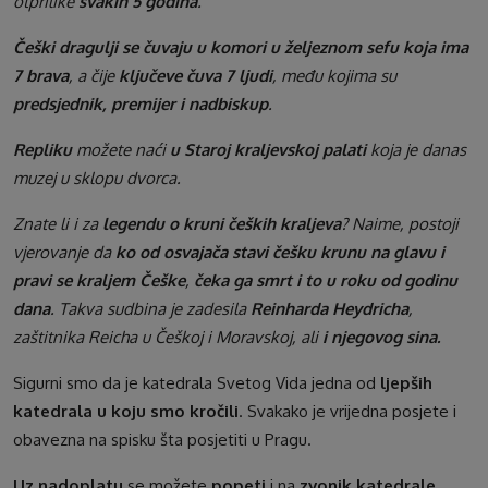
otprilike
svakih 5 godina
.
Češki dragulji se čuvaju u komori u željeznom sefu koja ima
7 brava
, a čije
ključeve čuva 7 ljudi
, među kojima su
predsjednik, premijer i nadbiskup
.
Repliku
možete naći
u Staroj kraljevskoj palati
koja je danas
muzej u sklopu dvorca.
Znate li i za
legendu o kruni čeških kraljeva
? Naime, postoji
vjerovanje da
ko od osvajača stavi češku krunu na glavu i
pravi se kraljem Češke
,
čeka ga smrt i to u roku od godinu
dana
. Takva sudbina je zadesila
Reinharda Heydricha
,
zaštitnika Reicha u Češkoj i Moravskoj, ali
i njegovog sina.
Sigurni smo da je katedrala Svetog Vida jedna od
ljepših
katedrala u koju smo kročili
. Svakako je vrijedna posjete i
obavezna na spisku šta posjetiti u Pragu.
Uz nadoplatu
se možete
popeti
i na
zvonik katedrale
.