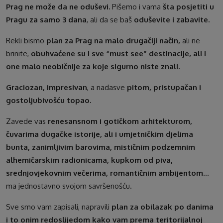
Prag ne može da ne oduševi.
Pišemo i vama
šta posjetiti u
Pragu za samo 3 dana
, ali da se baš
oduševite i zabavite.
Rekli bismo
plan za Prag na malo drugačiji način,
ali ne
brinite,
obuhvaćene su i sve “must see” destinacije, ali i
one malo neobičnije za koje sigurno niste znali.
Graciozan, impresivan
, a nadasve
pitom, pristupačan i
gostoljubivošću topao.
Zavede vas
renesansnom i gotičkom arhitekturom,
čuvarima dugačke istorije, ali i umjetničkim djelima
bunta, zanimljivim barovima, mističnim podzemnim
alhemičarskim radionicama, kupkom od piva,
srednjovjekovnim večerima, romantičnim ambijentom
…
ma jednostavno svojom savršenošću.
Sve smo vam zapisali, napravili
plan za obilazak po danima
i to onim redoslijedom kako vam prema teritorijalnoj