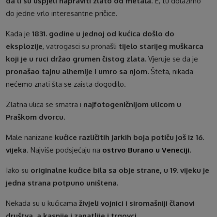
da li su uspjeli napraviti zlato od metala
. E, tu dolazimo
do jedne vrlo interesantne pričice.
Kada je
1831. godine u jednoj od kućica došlo do
eksplozije
, vatrogasci su pronašli
tijelo starijeg muškarca
koji je u ruci držao grumen čistog zlata.
Vjeruje se da je
pronašao tajnu alhemije i umro sa njom.
Šteta, nikada
nećemo znati šta se zaista dogodilo.
Zlatna ulica se smatra i
najfotogeničnijom ulicom u
Praškom dvorcu.
Male nanizane
kućice različitih jarkih boja potiču još iz 16.
vijeka
. Najviše podsjećaju na
ostrvo Burano u Veneciji.
Iako su
originalne kućice bila sa obje strane, u 19. vijeku je
jedna strana potpuno uništena.
Nekada su u kućicama
živjeli vojnici i siromašniji članovi
društva, a kasnije i zanatlije i trgovci.