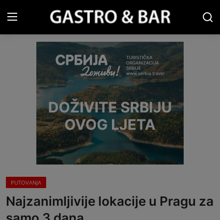
Prijava
Registracija
Naslovna
Gastro&Bar TV
Restorani & Barovi
Gastro vodič
Pića
PUTOVANJA
Recepti
Najzanimljivije lokacije u Pragu za
Turizam
samo 3 dana