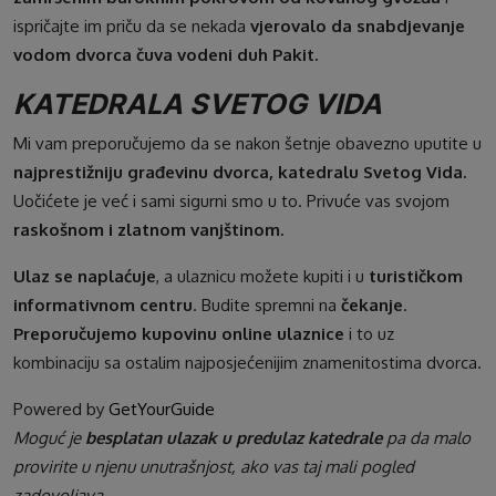
ispričajte im priču da se nekada
vjerovalo da snabdjevanje
vodom dvorca čuva vodeni duh Pakit.
KATEDRALA SVETOG VIDA
Mi vam preporučujemo da se nakon šetnje obavezno uputite u
najprestižniju građevinu dvorca, katedralu Svetog Vida.
Uočićete je već i sami sigurni smo u to. Privuće vas svojom
raskošnom i zlatnom vanjštinom.
Ulaz se naplaćuje
, a ulaznicu možete kupiti i u
turističkom
informativnom centru
. Budite spremni na
čekanje
.
Preporučujemo kupovinu online ulaznice
i to uz
kombinaciju sa ostalim najposjećenijim znamenitostima dvorca.
Powered by
GetYourGuide
Moguć je
besplatan ulazak u predulaz katedrale
pa da malo
provirite u njenu unutrašnjost, ako vas taj mali pogled
zadovoljava.