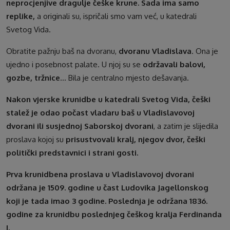
neprocjenjive dragulje češke krune. Sada ima samo
replike,
a originali su, ispričali smo vam već, u katedrali
Svetog Vida.
Obratite pažnju baš na dvoranu,
dvoranu Vladislava
. Ona je
ujedno i posebnost palate. U njoj su se
održavali balovi,
gozbe, tržnice
… Bila je centralno mjesto dešavanja.
Nakon vjerske krunidbe u katedrali Svetog Vida, češki
stalež je odao počast vladaru baš u Vladislavovoj
dvorani ili susjednoj Saborskoj dvorani
, a zatim je slijedila
proslava kojoj su
prisustvovali kralj, njegov dvor, češki
politički predstavnici i strani gosti.
Prva krunidbena proslava u Vladislavovoj dvorani
održana je 1509. godine u čast Ludovika Jagellonskog
koji je tada imao 3 godine. Poslednja je održana 1836.
godine za krunidbu poslednjeg češkog kralja Ferdinanda
I.