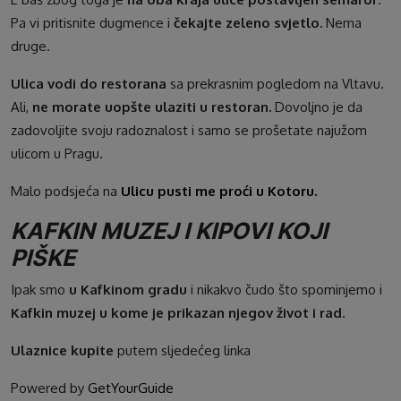
Pa vi pritisnite dugmence i
čekajte zeleno svjetlo.
Nema
druge.
Ulica vodi do restorana
sa prekrasnim pogledom na Vltavu.
Ali,
ne morate uopšte ulaziti u restoran.
Dovoljno je da
zadovoljite svoju radoznalost i samo se prošetate najužom
ulicom u Pragu.
Malo podsjeća na
Ulicu pusti me proći u Kotoru.
KAFKIN MUZEJ I KIPOVI KOJI
PIŠKE
Ipak smo
u Kafkinom gradu
i nikakvo čudo što spominjemo i
Kafkin muzej u kome je prikazan njegov život i rad.
Ulaznice kupite
putem sljedećeg linka
Powered by
GetYourGuide