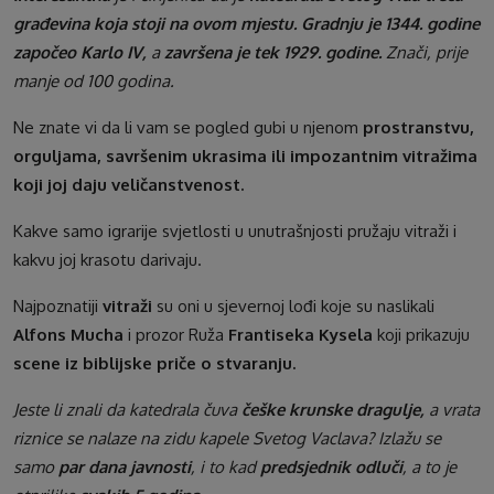
građevina koja stoji na ovom mjestu. Gradnju je 1344. godine
započeo Karlo IV,
a
završena je tek 1929. godine.
Znači, prije
manje od 100 godina.
Ne znate vi da li vam se pogled gubi u njenom
prostranstvu,
orguljama, savršenim ukrasima ili impozantnim vitražima
koji joj daju veličanstvenost.
Kakve samo igrarije svjetlosti u unutrašnjosti pružaju vitraži i
kakvu joj krasotu darivaju.
Najpoznatiji
vitraži
su oni u sjevernoj lođi koje su naslikali
Alfons Mucha
i prozor Ruža
Frantiseka Kysela
koji prikazuju
scene iz biblijske priče o stvaranju.
Jeste li znali da katedrala čuva
češke krunske dragulje,
a vrata
riznice se nalaze na zidu kapele Svetog Vaclava? Izlažu se
samo
par dana javnosti
, i to kad
predsjednik odluči
, a to je