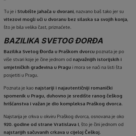
Tu je i
Stubište jahača u dvorani
, nazvano baš tako jer su
vitezovi mogli ući u dvoranu bez silaska sa svojih konja
,
što je bila velika čast, priznaćete.
BAZILIKA SVETOG ĐORĐA
Bazilika Svetog Đorđa u Praškom dvorcu
poznata je po
više stvari koje je čine jednom od
najvažnijih istorijskih i
umjetničkih građevina u Pragu
i mora se naći na listi šta
posjetiti u Pragu.
Poznata je kao
najstariji i najautentičniji romanički
spomenik u Pragu, duhovno je središte ranog češkog
hrišćanstva i važan je dio kompleksa Praškog dvorca.
Najstarija je crkva u okviru Praškog dvorca, osnovana je oko
920. godine od strane Vratislava I
, što je čini jednom od
najstarijih sačuvanih crkava u cijeloj Češkoj.