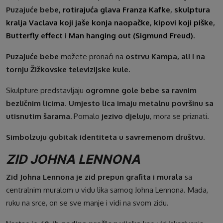
Puzajuće bebe,
rotirajuća glava Franza Kafke
,
skulptura
kralja Vaclava koji jaše konja naopačke
,
kipovi koji piške
,
Butterfly effect
i
Man hanging out (Sigmund Freud)
.
Puzajuće bebe
možete pronaći na
ostrvu Kampa, ali i na
tornju Žižkovske televizijske kule.
Skulpture predstavljaju
ogromne gole bebe sa ravnim
bezličnim licima
.
Umjesto lica imaju metalnu površinu sa
utisnutim šarama.
Pomalo
jezivo djeluju
, mora se priznati.
Simbolzuju gubitak identiteta u savremenom društvu.
ZID JOHNA LENNONA
Zid Johna Lennona je zid prepun grafita i murala
sa
centralnim muralom u vidu lika samog Johna Lennona. Mada,
ruku na srce, on se sve manje i vidi na svom zidu.