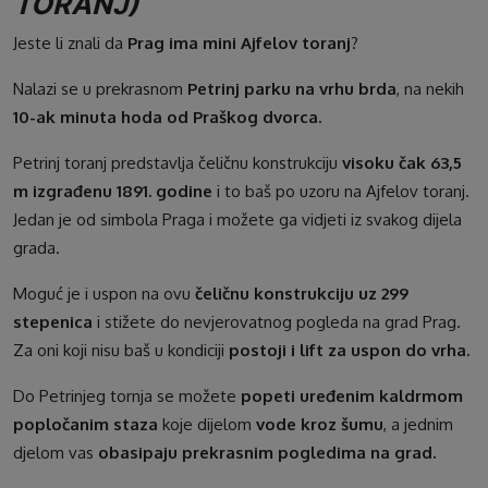
TORANJ)
Jeste li znali da
Prag ima mini Ajfelov toranj
?
Nalazi se u prekrasnom
Petrinj parku na vrhu brda
, na nekih
10-ak minuta hoda od Praškog dvorca.
Petrinj toranj predstavlja čeličnu konstrukciju
visoku čak 63,5
m izgrađenu 1891. godine
i to baš po uzoru na Ajfelov toranj.
Jedan je od simbola Praga i možete ga vidjeti iz svakog dijela
grada.
Moguć je i uspon na ovu
čeličnu konstrukciju uz 299
stepenica
i stižete do nevjerovatnog pogleda na grad Prag.
Za oni koji nisu baš u kondiciji
postoji i lift za uspon do vrha.
Do Petrinjeg tornja se možete
popeti uređenim kaldrmom
popločanim staza
koje dijelom
vode kroz šumu
, a jednim
djelom vas
obasipaju prekrasnim pogledima na grad.