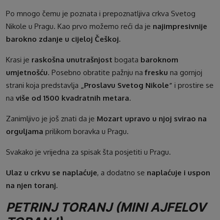
Po mnogo čemu je poznata i prepoznatljiva crkva Svetog
Nikole u Pragu. Kao prvo možemo reći da je
najimpresivnije
barokno zdanje u cijeloj Češkoj.
Krasi je
raskošna unutrašnjost
bogata
baroknom
umjetnošću
. Posebno obratite pažnju na
fresku
na gornjoj
strani koja predstavlja
„Proslavu Svetog Nikole“
i prostire se
na
više od 1500 kvadratnih metara
.
Zanimljivo je još znati da je
Mozart upravo u njoj svirao na
orguljama
prilikom boravka u Pragu.
Svakako je vrijedna za spisak šta posjetiti u Pragu.
Ulaz u crkvu se naplaćuje
, a dodatno se
naplaćuje i uspon
na njen toranj.
PETRINJ TORANJ (MINI AJFELOV