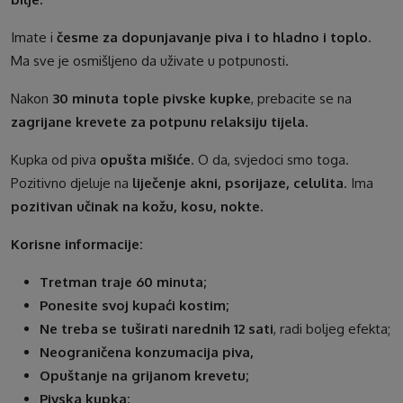
Imate i
česme za dopunjavanje piva i to hladno i toplo
.
Ma sve je osmišljeno da uživate u potpunosti.
Nakon
30 minuta tople pivske kupke
, prebacite se na
zagrijane krevete za potpunu relaksiju tijela.
Kupka od piva
opušta mišiće
. O da, svjedoci smo toga.
Pozitivno djeluje na
liječenje akni, psorijaze, celulita
. Ima
pozitivan učinak na kožu, kosu, nokte.
Korisne informacije
:
Tretman traje 60 minuta;
Ponesite svoj kupaći kostim;
Ne treba se tuširati narednih 12 sati
, radi boljeg efekta;
Neograničena konzumacija piva,
Opuštanje na grijanom krevetu;
Pivska kupka;