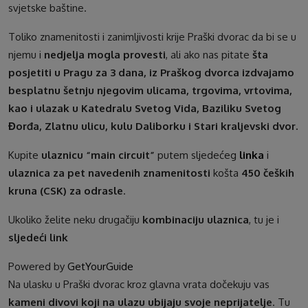
svjetske baštine.
Toliko znamenitosti i zanimljivosti krije Praški dvorac da bi se u
njemu i
nedjelja mogla provesti
, ali ako nas pitate
šta
posjetiti u Pragu za 3 dana, iz Praškog dvorca izdvajamo
besplatnu šetnju njegovim ulicama, trgovima, vrtovima,
kao i ulazak u Katedralu Svetog Vida, Baziliku Svetog
Đorđa, Zlatnu ulicu, kulu Daliborku i Stari kraljevski dvor.
Kupite
ulaznicu “main circuit”
putem sljedećeg
linka
i
ulaznica za pet navedenih znamenitosti
košta
450 čeških
kruna (CSK) za odrasle
.
Ukoliko želite neku drugačiju
kombinaciju ulaznica
, tu je i
sljedeći link
Powered by
GetYourGuide
Na ulasku u Praški dvorac kroz glavna vrata dočekuju vas
kameni divovi koji na ulazu ubijaju svoje neprijatelje
. Tu