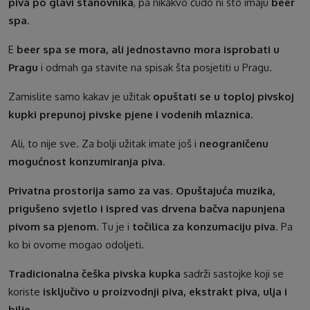
piva po glavi stanovnika
, pa nikakvo čudo ni što imaju
beer
spa
.
E
beer spa se mora, ali jednostavno mora isprobati u
Pragu
i odmah ga stavite na spisak šta posjetiti u Pragu.
Zamislite samo kakav je užitak
opuštati se u toploj pivskoj
kupki prepunoj pivske pjene i vodenih mlaznica
.
Ali, to nije sve. Za bolji užitak imate još i
neograničenu
mogućnost konzumiranja piva
.
Privatna prostorija samo za vas
.
Opuštajuća muzika,
prigušeno svjetlo i ispred vas drvena bačva napunjena
pivom sa pjenom.
Tu je i
točilica za konzumaciju piva
. Pa
ko bi ovome mogao odoljeti.
Tradicionalna češka pivska kupka
sadrži sastojke koji se
koriste
isključivo u proizvodnji piva, ekstrakt piva, ulja i
bilje.