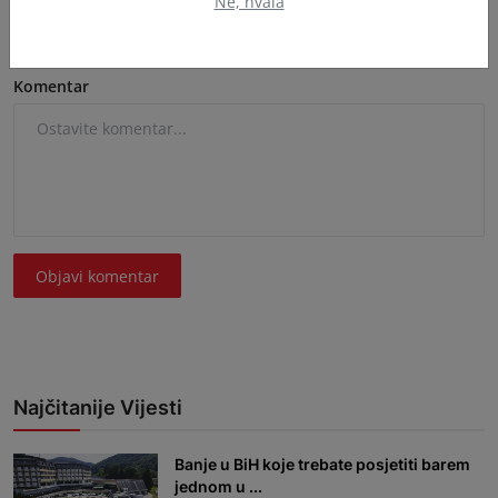
Ne, hvala
Komentar
Objavi komentar
Najčitanije Vijesti
Banje u BiH koje trebate posjetiti barem
jednom u ...