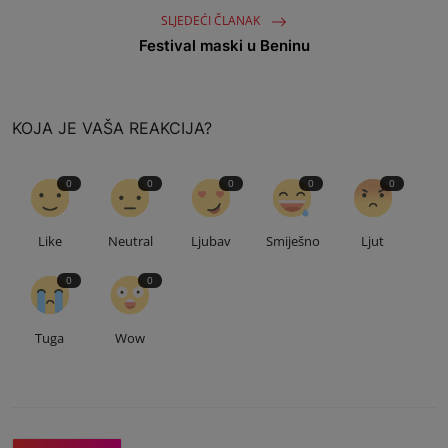
SLJEDEĆI ČLANAK
Festival maski u Beninu
KOJA JE VAŠA REAKCIJA?
0
0
0
0
0
Like
Neutral
Ljubav
Smiješno
Ljut
0
0
Tuga
Wow