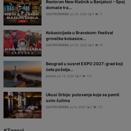
Restoran New Klašnik u Banjaluci – Spoj
domaće tra...
GASTROBARBA
Jul 29, 2026
0
11
Kobasicijada u Bravskom: Festival
grmečke kobasice...
GASTROBARBA
Jul 29, 2026
0
19
Beograd u susret EXPO 2027: grad koji
ćete poželje...
piscies
Jul 14, 2026
0
119
Ukusi Srbije: putovanje koje se pamti
svim čulima
GASTROBARBA
Jul 8, 2026
0
137
#Tagovi