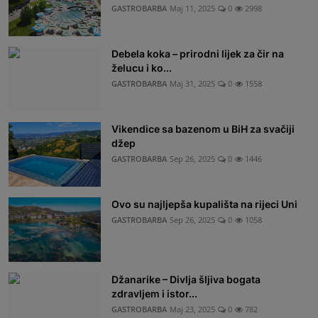
GASTROBARBA
Maj 11, 2025
0
2998
Debela koka – prirodni lijek za čir na
želucu i ko...
GASTROBARBA
Maj 31, 2025
0
1558
Vikendice sa bazenom u BiH za svačiji
džep
GASTROBARBA
Sep 26, 2025
0
1446
Ovo su najljepša kupališta na rijeci Uni
GASTROBARBA
Sep 26, 2025
0
1058
Džanarike – Divlja šljiva bogata
zdravljem i istor...
GASTROBARBA
Maj 23, 2025
0
782