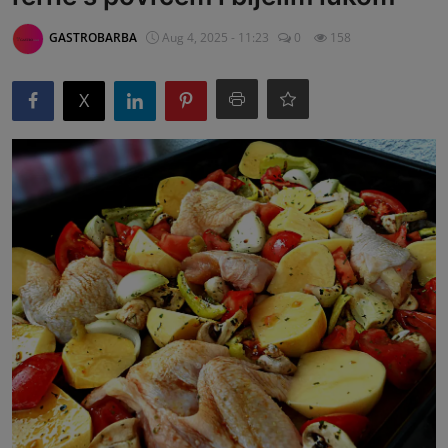
G&B Oglasi
GASTROBARBA
Aug 4, 2025 - 11:23
0
158
X