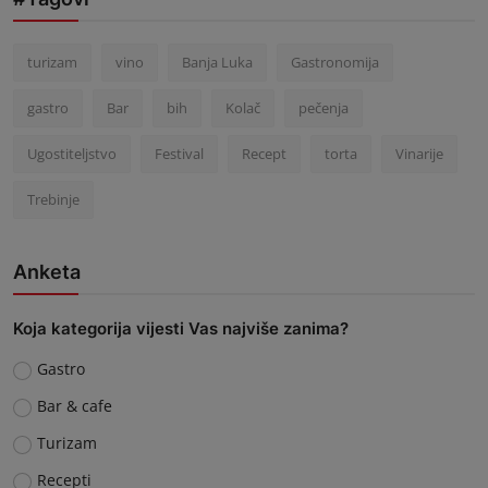
turizam
vino
Banja Luka
Gastronomija
gastro
Bar
bih
Kolač
pečenja
Ugostiteljstvo
Festival
Recept
torta
Vinarije
Trebinje
Anketa
Koja kategorija vijesti Vas najviše zanima?
Gastro
Bar & cafe
Turizam
Recepti