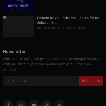
Debela koka – prirodni lijek za čir na
želucu i ko...
GASTROBARBA
Maj 31, 2025
0
1558
Newsletter
Pridružite se našoj listi pretplatnika da biste dobijali najnovije
vesti, ažuriranja i posebne ponude direktno u prijemno
sanduče.
Pretplati se