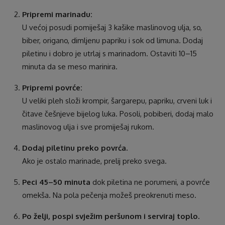
Pripremi marinadu:
U većoj posudi pomiješaj 3 kašike maslinovog ulja, so,
biber, origano, dimljenu papriku i sok od limuna. Dodaj
piletinu i dobro je utrlaj s marinadom. Ostaviti 10–15
minuta da se meso marinira.
Pripremi povrće:
U veliki pleh složi krompir, šargarepu, papriku, crveni luk i
čitave češnjeve bijelog luka. Posoli, pobiberi, dodaj malo
maslinovog ulja i sve promiješaj rukom.
Dodaj piletinu preko povrća.
Ako je ostalo marinade, prelij preko svega.
Peci 45–50 minuta
dok piletina ne porumeni, a povrće
omekša. Na pola pečenja možeš preokrenuti meso.
Po želji, pospi svježim peršunom i serviraj toplo.