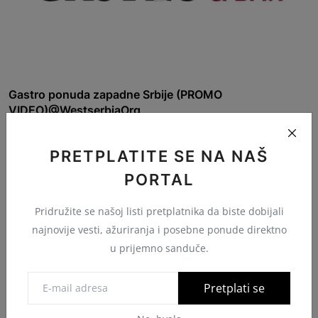
Gastro ponuda zapadne Srbije (PROMO
VIDEO)@WestserbiaOrg
GASTROBARBA
Maj 25, 2025
0
65
PRETPLATITE SE NA NAŠ
PORTAL
Komentari čitalaca
Pridružite se našoj listi pretplatnika da biste dobijali
najnovije vesti, ažuriranja i posebne ponude direktno
u prijemno sanduče.
Ime
Pretplati se
E-mail adresa