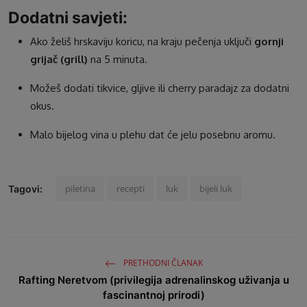
Dodatni savjeti:
Ako želiš hrskaviju koricu, na kraju pečenja uključi
gornji
grijač (grill)
na 5 minuta.
Možeš dodati tikvice, gljive ili cherry paradajz za dodatni
okus.
Malo bijelog vina u plehu dat će jelu posebnu aromu.
piletina
recepti
luk
bijeli luk
Tagovi:
PRETHODNI ČLANAK
Rafting Neretvom (privilegija adrenalinskog uživanja u
fascinantnoj prirodi)