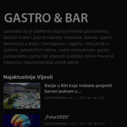
Gastrobar.ba je platforma koja promoviše gastronomiju,
kulturu hrane i pića te najbolje restorane, barove i gastro
destinacije u Bosni i Hercegovini i regionu. Kroz priče o
ljudima, autentičnim jelima, novim restoranima i gastro
putovanjima, portal želi povezati ljubitelje dobre hrane sa
mjestima i iskustvima koja vrijedi otkriti.
Najaktuelnije Vijesti
Banje u BiH koje trebate posjetiti
barem jednom u ...
GASTROBARBA
Maj 11, 2025
0
2998
„Futur2025“
GASTROBARBA
Aug 22, 2025
0
2349