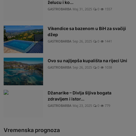
želucu i ko...
GASTROBARBA
Maj 31, 2025
0
1557
Vikendice sa bazenom u BiH za svačiji
džep
GASTROBARBA
Sep 26, 2025
0
1441
Ovo su najljepša kupališta na rijeci Uni
GASTROBARBA
Sep 26, 2025
0
1038
Džanarike – Divlja šljiva bogata
zdravljem i istor...
GASTROBARBA
Maj 23, 2025
0
779
Vremenska prognoza