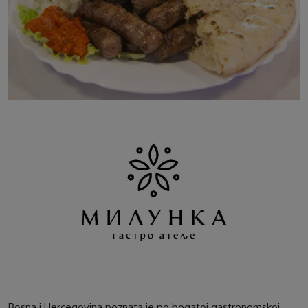
Bosna i Hercegovina poznata je po bogatoj gastronomskoj