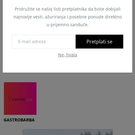
0
0
0
0
0
Pridružite se našoj listi pretplatnika da biste dobijali
najnovije vesti, ažuriranja i posebne ponude direktno
Like
Neutral
Ljubav
Smiješno
Ljut
u prijemno sanduče.
0
0
Pretplati se
Tuga
Wow
Ne, hvala
GASTROBARBA