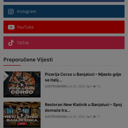
Instagram
YouTube
TikTok
Preporučene Vijesti
Picerija Corso u Banjaluci – Mjesto gdje
se italij...
GASTROBARBA
Jul 29, 2026
0
12
Restoran New Klašnik u Banjaluci – Spoj
domaće tra...
GASTROBARBA
Jul 29, 2026
0
11