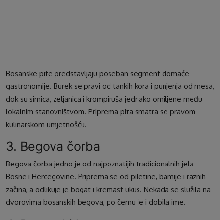
5
Bosanske pite predstavljaju poseban segment domaće
gastronomije. Burek se pravi od tankih kora i punjenja od mesa,
dok su sirnica, zeljanica i krompiruša jednako omiljene među
lokalnim stanovništvom. Priprema pita smatra se pravom
kulinarskom umjetnošću.
3. Begova čorba
Begova čorba jedno je od najpoznatijih tradicionalnih jela
Bosne i Hercegovine. Priprema se od piletine, bamije i raznih
začina, a odlikuje je bogat i kremast ukus. Nekada se služila na
dvorovima bosanskih begova, po čemu je i dobila ime.