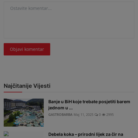
Objavi komentar
Najčitanije Vijesti
Banje u BiH koje trebate posjetiti barem
jednom u ...
GASTROBARBA
Maj 11, 2025
0
2995
Debela koka – prirodni lijek za čir na