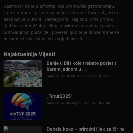
Gastrobar.ba je platforma koja promoviše gastronomiju,
kulturu hrane i pića te najbolje restorane, barove i gastro
destinacije u Bosni i Hercegovini i regionu. Kroz priče o
ljudima, autentičnim jelima, novim restoranima i gastro
putovanjima, portal želi povezati ljubitelje dobre hrane sa
mjestima i iskustvima koja vrijedi otkriti.
Najaktuelnije Vijesti
Banje u BiH koje trebate posjetiti
barem jednom u ...
GASTROBARBA
Maj 11, 2025
0
2995
„Futur2025“
GASTROBARBA
Aug 22, 2025
0
2348
Debela koka – prirodni lijek za čir na