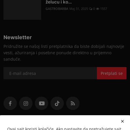
želucu i ko...
GASTROBARBA
Maj 31, 2025
0
1557
Newsletter
Pridružite se našoj listi pretplatnika da biste dobijali najnovije
vesti, ažuriranja i posebne ponude direktno u prijemno
sanduče.
Pretplati se
Ovaj sajt koristi kolačiće. Ako nastavite da pretražujete sajt,