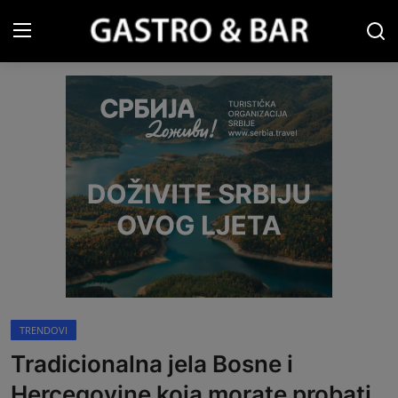
Prijava
Registracija
Naslovna
Gastro&Bar TV
Restorani & Barovi
Gastro vodič
Pića
TRENDOVI
Recepti
Tradicionalna jela Bosne i
Turizam
Hercegovine koja morate probati