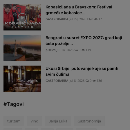
Kobasicijada u Bravskom: Festival
grmečke kobasice...
GASTROBARBA
Jul 29, 2026
0
17
Beograd u susret EXPO 2027: grad koji
ćete poželje...
piscies
Jul 14, 2026
0
119
Ukusi Srbije: putovanje koje se pamti
svim čulima
GASTROBARBA
Jul 8, 2026
0
136
#Tagovi
turizam
vino
Banja Luka
Gastronomija