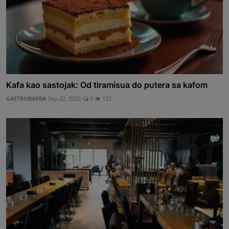
Kafa kao sastojak: Od tiramisua do putera sa kafom
GASTROBARBA
Sep 22, 2025
0
132