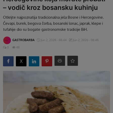
– vodič kroz bosansku kuhinju
G&B Oglasi
Otkrijte najpoznatija tradicionalna jela Bosne i Hercegovine.
Ćevapi, burek, begova čorba, bosanski lonac, japrak, klepe i
tufahije dio su bogate gastronomske tradicije BiH.
GASTROBARBA
Jun 2, 2026 - 08:44
Jun 2, 2026 - 08:46
0
48
X