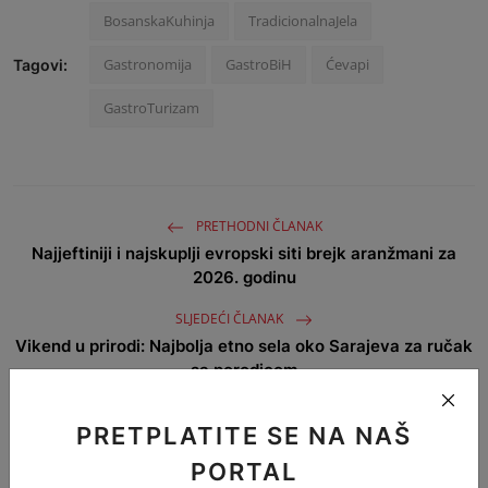
BosanskaKuhinja
TradicionalnaJela
Gastronomija
GastroBiH
Ćevapi
Tagovi:
GastroTurizam
PRETHODNI ČLANAK
Najjeftiniji i najskuplji evropski siti brejk aranžmani za
2026. godinu
SLJEDEĆI ČLANAK
Vikend u prirodi: Najbolja etno sela oko Sarajeva za ručak
sa porodicom
PRETPLATITE SE NA NAŠ
KOJA JE VAŠA REAKCIJA?
PORTAL