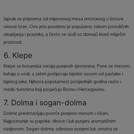
Japrak se priprema od mljevenog mesa umotanog u listove
vinove loze. Ovo jelo posebno je popularno tokom porodičnih
okupljanja i praznika, a često se služi uz domaći kiseli mliječni
proizvod.
6. Klepe
Klepe su bosanska verzija punjenih tjestenina. Pune se mesom,
kuhaju u vodi, a zatim prelijevaju bijelim sosom od pavlake i
bijelog luka. Njihova popularnost posljednjih godina raste i
među turistima koji posjećuju Bosnu i Hercegovinu.
7. Dolma i sogan-dolma
Dolme predstavljaju povrće punjeno mesom i rižom.
Najpoznatije su paprike, tikvice i luk punjeni aromatičnim
nadjevom. Sogan-dolma, odnosno punjeni luk, smatra se