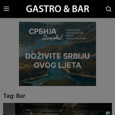
Prijava
Registracija
Naslovna
Gastro&Bar TV
Restorani & Barovi
Gastro vodič
Pića
Tag: Bar
Recepti
Turizam