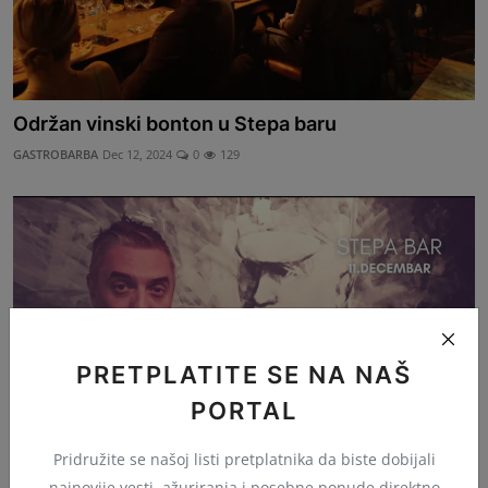
Održan vinski bonton u Stepa baru
GASTROBARBA
Dec 12, 2024
0
129
PRETPLATITE SE NA NAŠ
PORTAL
Pridružite se našoj listi pretplatnika da biste dobijali
najnovije vesti, ažuriranja i posebne ponude direktno