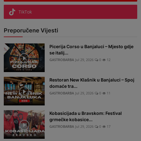
TikTok
Preporučene Vijesti
Picerija Corso u Banjaluci – Mjesto gdje
se italij...
GASTROBARBA
Jul 29, 2026
0
12
Restoran New Klašnik u Banjaluci – Spoj
domaće tra...
GASTROBARBA
Jul 29, 2026
0
11
Kobasicijada u Bravskom: Festival
grmečke kobasice...
GASTROBARBA
Jul 29, 2026
0
17