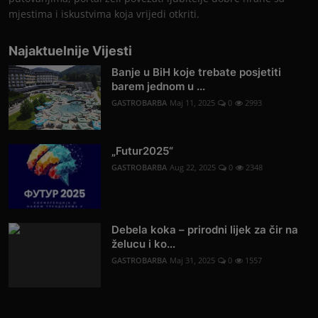
mjestima i iskustvima koja vrijedi otkriti.
Najaktuelnije Vijesti
Banje u BiH koje trebate posjetiti
barem jednom u ...
GASTROBARBA
Maj 11, 2025
0
2993
„Futur2025“
GASTROBARBA
Aug 22, 2025
0
2348
Debela koka – prirodni lijek za čir na
želucu i ko...
GASTROBARBA
Maj 31, 2025
0
1557