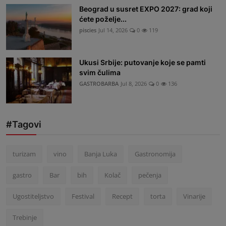
Beograd u susret EXPO 2027: grad koji
ćete poželje...
piscies
Jul 14, 2026
0
119
Ukusi Srbije: putovanje koje se pamti
svim čulima
GASTROBARBA
Jul 8, 2026
0
136
#Tagovi
turizam
vino
Banja Luka
Gastronomija
gastro
Bar
bih
Kolač
pečenja
Ugostiteljstvo
Festival
Recept
torta
Vinarije
Trebinje