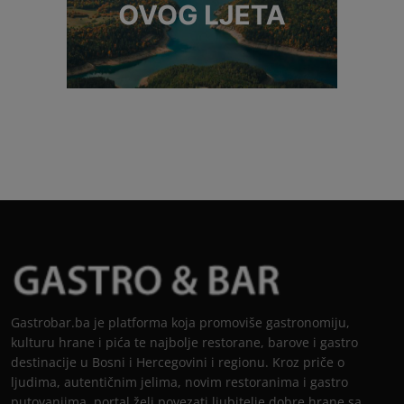
Gastrobar.ba je platforma koja promoviše gastronomiju,
kulturu hrane i pića te najbolje restorane, barove i gastro
destinacije u Bosni i Hercegovini i regionu. Kroz priče o
ljudima, autentičnim jelima, novim restoranima i gastro
putovanjima, portal želi povezati ljubitelje dobre hrane sa