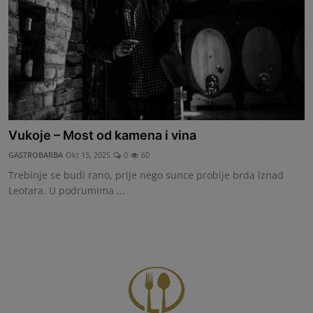
Vukoje – Most od kamena i vina
GASTROBARBA
Okt 15, 2025
0
60
Trebinje se budi rano, prije nego sunce probije brda iznad
Leotara. U podrumima ...