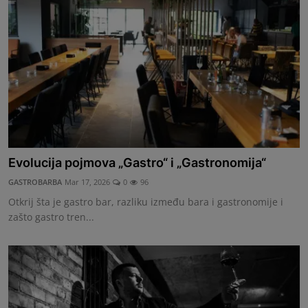
G&B Oglasi
Evolucija pojmova „Gastro“ i „Gastronomija“
GASTROBARBA
Mar 17, 2026
0
96
Otkrij šta je gastro bar, razliku između bara i gastronomije i
zašto gastro tren...