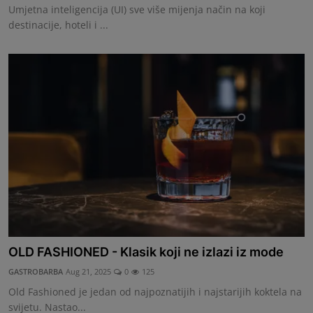
Umjetna inteligencija (UI) sve više mijenja način na koji
destinacije, hoteli i ...
OLD FASHIONED - Klasik koji ne izlazi iz mode
GASTROBARBA
Aug 21, 2025
0
125
Old Fashioned je jedan od najpoznatijih i najstarijih koktela na
svijetu. Nastao...