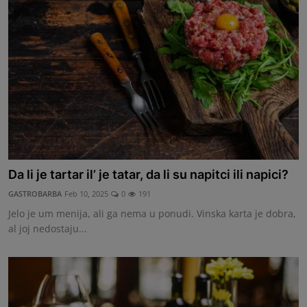
Da li je tartar il’ je tatar, da li su napitci ili napici?
GASTROBARBA
Feb 10, 2025
0
191
Jelo je um menija, ali ga nema u ponudi. Vinska karta je dobra,
al joj nedostaju...