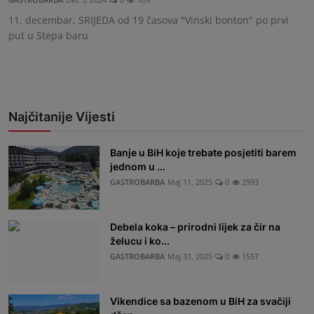
11. decembar, SRIJEDA od 19 časova "Vinski bonton" po prvi
put u Stepa baru
Najčitanije Vijesti
Banje u BiH koje trebate posjetiti barem
jednom u ...
GASTROBARBA
Maj 11, 2025
0
2993
Debela koka – prirodni lijek za čir na
želucu i ko...
GASTROBARBA
Maj 31, 2025
0
1557
Vikendice sa bazenom u BiH za svačiji