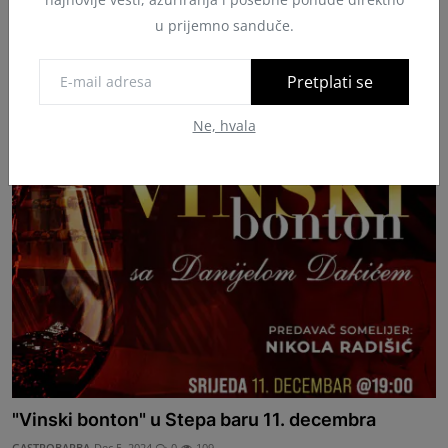
"Vinski bonton" u Stepa baru
u prijemno sanduče.
GASTROBARBA
Dec 7, 2024
0
119
11. Decembar od 19 časova "Vinski bonton" po prvi put u Stepa
Pretplati se
baru sa Danijelom ...
Ne, hvala
"Vinski bonton" u Stepa baru 11. decembra
GASTROBARBA
Dec 5, 2024
0
109