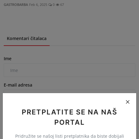
GASTROBARBA
Feb 6, 2025
0
67
Komentari čitalaca
Ime
E-mail adresa
PRETPLATITE SE NA NAŠ
Komentar
PORTAL
Pridružite se našoj listi pretplatnika da biste dobijali