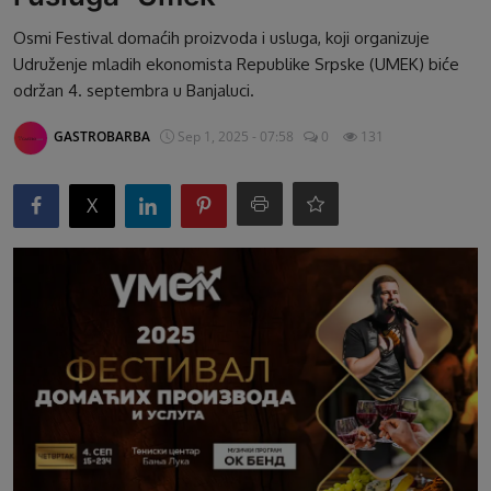
G&B Oglasi
Osmi Festival domaćih proizvoda i usluga, koji organizuje
Udruženje mladih ekonomista Republike Srpske (UMEK) biće
održan 4. septembra u Banjaluci.
GASTROBARBA
Sep 1, 2025 - 07:58
0
131
X