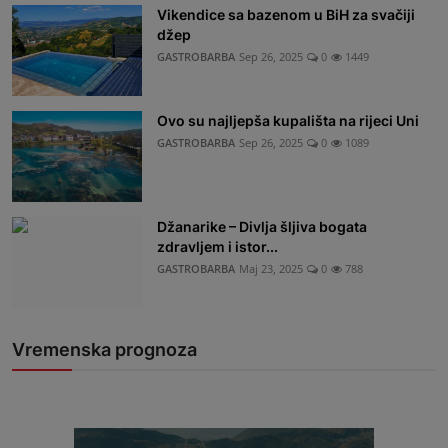
Vikendice sa bazenom u BiH za svačiji
džep
GASTROBARBA
Sep 26, 2025
0
1449
Ovo su najljepša kupališta na rijeci Uni
GASTROBARBA
Sep 26, 2025
0
1089
Džanarike – Divlja šljiva bogata
zdravljem i istor...
GASTROBARBA
Maj 23, 2025
0
788
Vremenska prognoza