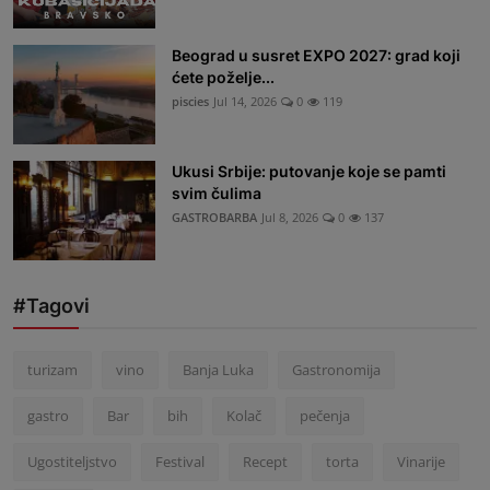
Beograd u susret EXPO 2027: grad koji
ćete poželje...
piscies
Jul 14, 2026
0
119
Ukusi Srbije: putovanje koje se pamti
svim čulima
GASTROBARBA
Jul 8, 2026
0
137
#Tagovi
turizam
vino
Banja Luka
Gastronomija
gastro
Bar
bih
Kolač
pečenja
Ugostiteljstvo
Festival
Recept
torta
Vinarije