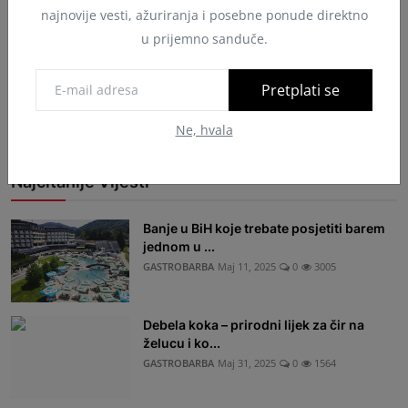
najnovije vesti, ažuriranja i posebne ponude direktno
u prijemno sanduče.
Objavi komentar
Pretplati se
Ne, hvala
Najčitanije Vijesti
Banje u BiH koje trebate posjetiti barem
jednom u ...
GASTROBARBA
Maj 11, 2025
0
3005
Debela koka – prirodni lijek za čir na
želucu i ko...
GASTROBARBA
Maj 31, 2025
0
1564