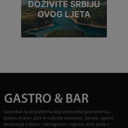
Gastrobar.ba je platforma koja promoviše gastronomiju,
kulturu hrane i pića te najbolje restorane, barove i gastro
destinacije u Bosni i Hercegovini i regionu. Kroz priče o