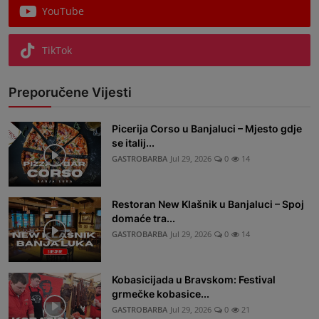
YouTube
TikTok
Preporučene Vijesti
Picerija Corso u Banjaluci – Mjesto gdje
se italij...
GASTROBARBA
Jul 29, 2026
0
14
Restoran New Klašnik u Banjaluci – Spoj
domaće tra...
GASTROBARBA
Jul 29, 2026
0
14
Kobasicijada u Bravskom: Festival
grmečke kobasice...
GASTROBARBA
Jul 29, 2026
0
21