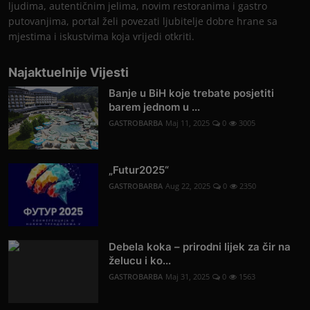
ljudima, autentičnim jelima, novim restoranima i gastro
putovanjima, portal želi povezati ljubitelje dobre hrane sa
mjestima i iskustvima koja vrijedi otkriti.
Najaktuelnije Vijesti
Banje u BiH koje trebate posjetiti
barem jednom u ...
GASTROBARBA
Maj 11, 2025
0
3005
„Futur2025“
GASTROBARBA
Aug 22, 2025
0
2350
Debela koka – prirodni lijek za čir na
želucu i ko...
GASTROBARBA
Maj 31, 2025
0
1563