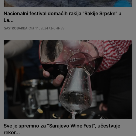
Nacionalni festival domaćih rakija "Rakije Srpske" u
La...
GASTROBARBA
Okt 11, 2024
0
78
Sve je spremno za “Sarajevo Wine Fest”, učestvuje
rekor...