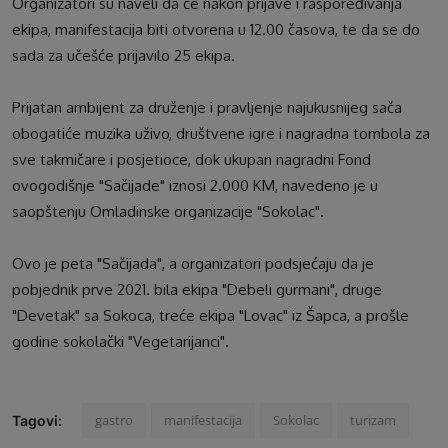
Organizatori su naveli da će nakon prijave i raspoređivanja
ekipa, manifestacija biti otvorena u 12.00 časova, te da se do
sada za učešće prijavilo 25 ekipa.
Prijatan ambijent za druženje i pravljenje najukusnijeg sača
obogatiće muzika uživo, društvene igre i nagradna tombola za
sve takmičare i posjetioce, dok ukupan nagradni Fond
ovogodišnje "Sačijade" iznosi 2.000 KM, navedeno je u
saopštenju Omladinske organizacije "Sokolac".
Ovo je peta "Sačijada", a organizatori podsjećaju da je
pobjednik prve 2021. bila ekipa "Debeli gurmani", druge
"Devetak" sa Sokoca, treće ekipa "Lovac" iz Šapca, a prošle
godine sokolački "Vegetarijanci".
gastro
manifestacija
Sokolac
turizam
Tagovi: