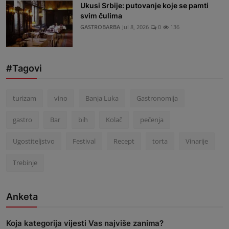
Ukusi Srbije: putovanje koje se pamti
svim čulima
GASTROBARBA
Jul 8, 2026
0
136
#Tagovi
turizam
vino
Banja Luka
Gastronomija
gastro
Bar
bih
Kolač
pečenja
Ugostiteljstvo
Festival
Recept
torta
Vinarije
Trebinje
Anketa
Koja kategorija vijesti Vas najviše zanima?