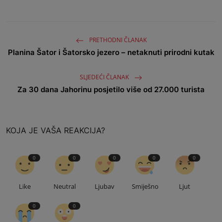
PRETHODNI ČLANAK
Planina Šator i Šatorsko jezero – netaknuti prirodni kutak
SLJEDEĆI ČLANAK
Za 30 dana Јahorinu posjetilo više od 27.000 turista
KOJA JE VAŠA REAKCIJA?
0
0
0
0
0
Like
Neutral
Ljubav
Smiješno
Ljut
0
0