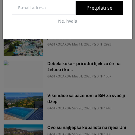
Pretplati se
Najčitanije Vijesti
Ne, hvala
Banje u BiH koje trebate posjetiti barem
jednom u ...
GASTROBARBA
Maj 11, 2025
0
2993
Debela koka – prirodni lijek za čir na
želucu i ko...
GASTROBARBA
Maj 31, 2025
0
1557
Vikendice sa bazenom u BiH za svačiji
džep
GASTROBARBA
Sep 26, 2025
0
1440
Ovo su najljepša kupališta na rijeci Uni
GASTROBARBA
Sep 26, 2025
0
1030