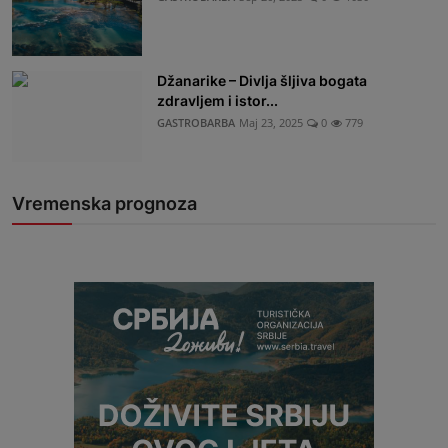
Džanarike – Divlja šljiva bogata
zdravljem i istor...
GASTROBARBA
Maj 23, 2025
0
779
Vremenska prognoza