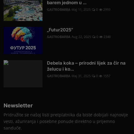
barem jednom u ...
GASTROBARBA
Maj 11, 2025
0
2993
„Futur2025“
GASTROBARBA
Aug 22, 2025
0
2348
Debela koka – prirodni lijek za čir na
želucu i ko...
GASTROBARBA
Maj 31, 2025
0
1557
Newsletter
Pridružite se našoj listi pretplatnika da biste dobijali najnovije
vesti, ažuriranja i posebne ponude direktno u prijemno
sanduče.