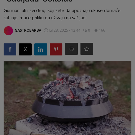
G&B Oglasi
Gurmani ali i svi drugi koji žele da upoznaju ukuse domaće
kuhinje imaće priliku da uživaju na sačijadi.
GASTROBARBA
Jul 28, 2025 - 12:44
0
166
X