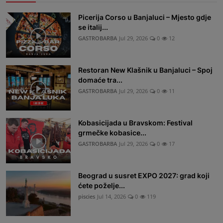
Picerija Corso u Banjaluci – Mjesto gdje
se italij...
GASTROBARBA
Jul 29, 2026
0
12
Restoran New Klašnik u Banjaluci – Spoj
domaće tra...
GASTROBARBA
Jul 29, 2026
0
11
Kobasicijada u Bravskom: Festival
grmečke kobasice...
GASTROBARBA
Jul 29, 2026
0
17
Beograd u susret EXPO 2027: grad koji
ćete poželje...
piscies
Jul 14, 2026
0
119