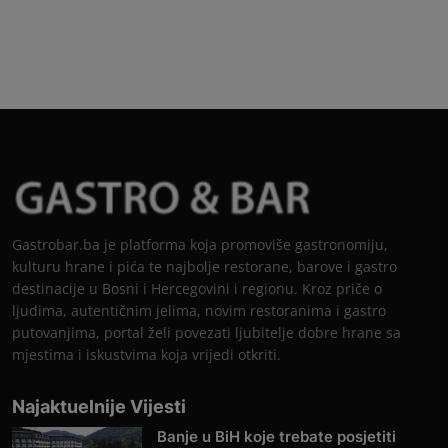
Gastrobar.ba je platforma koja promoviše gastronomiju,
kulturu hrane i pića te najbolje restorane, barove i gastro
destinacije u Bosni i Hercegovini i regionu. Kroz priče o
ljudima, autentičnim jelima, novim restoranima i gastro
putovanjima, portal želi povezati ljubitelje dobre hrane sa
mjestima i iskustvima koja vrijedi otkriti.
Najaktuelnije Vijesti
Banje u BiH koje trebate posjetiti