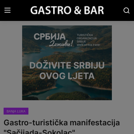
Prijava
Registracija
Naslovna
Gastro&Bar TV
Restorani & Barovi
Gastro vodič
Pića
BANJA LUKA
Recepti
Gastro-turistička manifestacija
Turizam
"Sačijada-Sokolac"