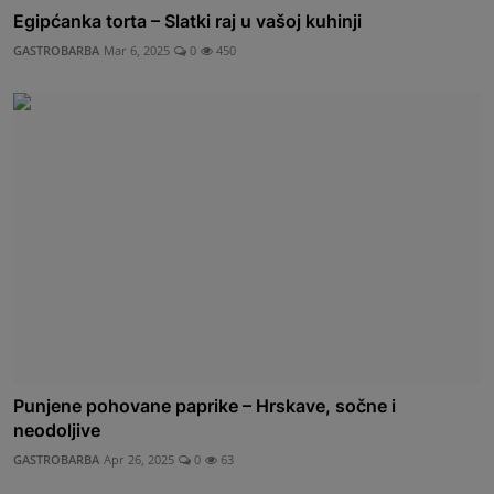
Egipćanka torta – Slatki raj u vašoj kuhinji
GASTROBARBA
Mar 6, 2025
0
450
Punjene pohovane paprike – Hrskave, sočne i
neodoljive
GASTROBARBA
Apr 26, 2025
0
63