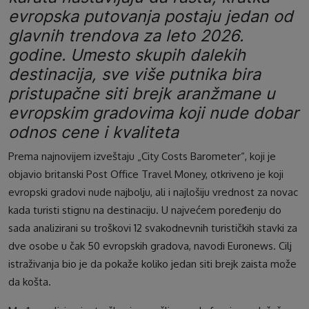
evropska putovanja postaju jedan od
glavnih trendova za leto 2026.
godine. Umesto skupih dalekih
destinacija, sve više putnika bira
pristupačne siti brejk aranžmane u
evropskim gradovima koji nude dobar
odnos cene i kvaliteta
Prema najnovijem izveštaju „City Costs Barometer“, koji je
objavio britanski Post Office Travel Money, otkriveno je koji
evropski gradovi nude najbolju, ali i najlošiju vrednost za novac
kada turisti stignu na destinaciju. U najvećem poređenju do
sada analizirani su troškovi 12 svakodnevnih turističkih stavki za
dve osobe u čak 50 evropskih gradova, navodi Euronews. Cilj
istraživanja bio je da pokaže koliko jedan siti brejk zaista može
da košta.