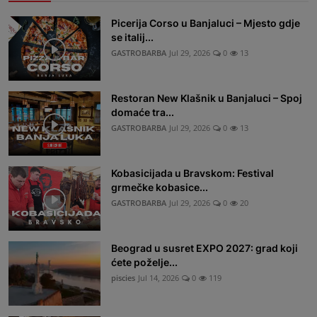
Picerija Corso u Banjaluci – Mjesto gdje
se italij...
GASTROBARBA
Jul 29, 2026
0
13
Restoran New Klašnik u Banjaluci – Spoj
domaće tra...
GASTROBARBA
Jul 29, 2026
0
13
Kobasicijada u Bravskom: Festival
grmečke kobasice...
GASTROBARBA
Jul 29, 2026
0
20
Beograd u susret EXPO 2027: grad koji
ćete poželje...
piscies
Jul 14, 2026
0
119