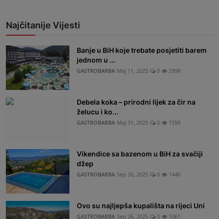
Najčitanije Vijesti
Banje u BiH koje trebate posjetiti barem
jednom u ...
GASTROBARBA
Maj 11, 2025
0
2998
Debela koka – prirodni lijek za čir na
želucu i ko...
GASTROBARBA
Maj 31, 2025
0
1559
Vikendice sa bazenom u BiH za svačiji
džep
GASTROBARBA
Sep 26, 2025
0
1446
Ovo su najljepša kupališta na rijeci Uni
GASTROBARBA
Sep 26, 2025
0
1061