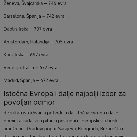
Ženeva, Švajcarska – 746 evra
Barselona, Španija – 742 evra
Dablin, Irska – 707 evra
Amsterdam, Holandija – 705 evra
Kork, Irska – 697 evra
Venecija, Italija – 672 evra
Madrid, Španija – 672 evra
Istočna Evropa i dalje najbolji izbor za
povoljan odmor
Rezultati istraživanja potvrđuju da istočna Evropa i dalje
dominira kada su u pitanju pristupačni evropski siti brejk
aranžmani. Gradovi poput Sarajeva, Beograda, Bukurešta i
Tirane nude turistima bogato iskustvo, dobru gastronomiju,