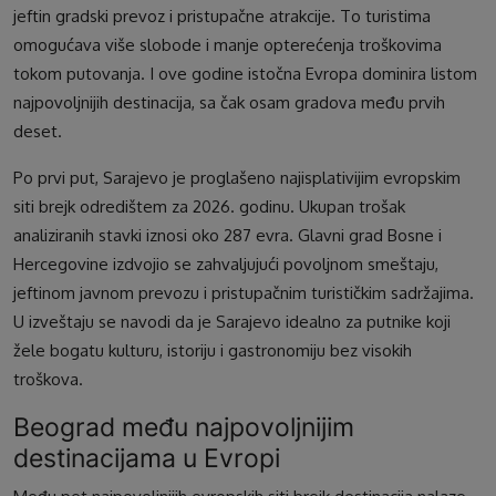
jeftin gradski prevoz i pristupačne atrakcije. To turistima
omogućava više slobode i manje opterećenja troškovima
tokom putovanja. I ove godine istočna Evropa dominira listom
najpovoljnijih destinacija, sa čak osam gradova među prvih
deset.
Po prvi put, Sarajevo je proglašeno najisplativijim evropskim
siti brejk odredištem za 2026. godinu. Ukupan trošak
analiziranih stavki iznosi oko 287 evra. Glavni grad Bosne i
Hercegovine izdvojio se zahvaljujući povoljnom smeštaju,
jeftinom javnom prevozu i pristupačnim turističkim sadržajima.
U izveštaju se navodi da je Sarajevo idealno za putnike koji
žele bogatu kulturu, istoriju i gastronomiju bez visokih
troškova.
Beograd među najpovoljnijim
destinacijama u Evropi