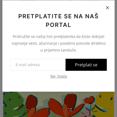
PRETPLATITE SE NA NAŠ
PORTAL
Pridružite se našoj listi pretplatnika da biste dobijali
Povezane Vijesti
najnovije vesti, ažuriranja i posebne ponude direktno
u prijemno sanduče.
Pretplati se
Ne, hvala