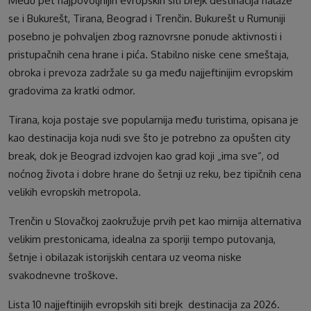
Među pet najpovoljnijih evropskih siti brejk destinacija nalaze
se i Bukurešt, Tirana, Beograd i Trenčin. Bukurešt u Rumuniji
posebno je pohvaljen zbog raznovrsne ponude aktivnosti i
pristupačnih cena hrane i pića. Stabilno niske cene smeštaja,
obroka i prevoza zadržale su ga među najjeftinijim evropskim
gradovima za kratki odmor.
Tirana, koja postaje sve popularnija među turistima, opisana je
kao destinacija koja nudi sve što je potrebno za opušten city
break, dok je Beograd izdvojen kao grad koji „ima sve“, od
noćnog života i dobre hrane do šetnji uz reku, bez tipičnih cena
velikih evropskih metropola.
Trenčin u Slovačkoj zaokružuje prvih pet kao mirnija alternativa
velikim prestonicama, idealna za sporiji tempo putovanja,
šetnje i obilazak istorijskih centara uz veoma niske
svakodnevne troškove.
Lista 10 najjeftinijih evropskih siti brejk destinacija za 2026.