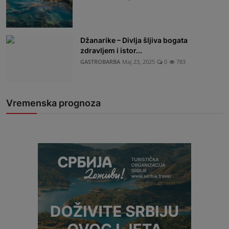
Džanarike – Divlja šljiva bogata
zdravljem i istor...
GASTROBARBA
Maj 23, 2025
0
783
Vremenska prognoza