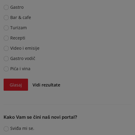
Gastro
Bar & cafe
Turizam
Recepti
Video i emisije
Gastro vodič
Pića i vina
Glasaj
Vidi rezultate
Kako Vam se čini naš novi portal?
Sviđa mi se.