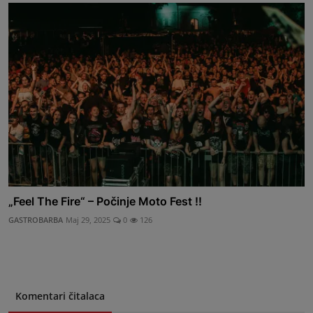
„Feel The Fire“ – Počinje Moto Fest !!
GASTROBARBA
Maj 29, 2025
0
126
Komentari čitalaca