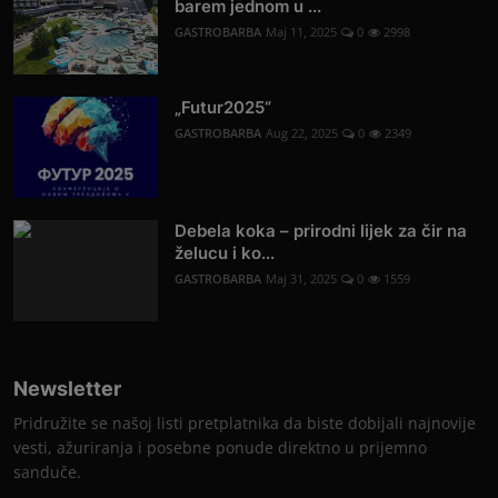
barem jednom u ...
GASTROBARBA
Maj 11, 2025
0
2998
„Futur2025“
GASTROBARBA
Aug 22, 2025
0
2349
Debela koka – prirodni lijek za čir na
želucu i ko...
GASTROBARBA
Maj 31, 2025
0
1559
Newsletter
Pridružite se našoj listi pretplatnika da biste dobijali najnovije
vesti, ažuriranja i posebne ponude direktno u prijemno
sanduče.