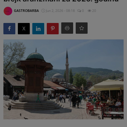
G&B Oglasi
GASTROBARBA
Jun 2, 2026 - 08:18
0
20
X