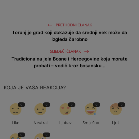
PRETHODNI ČLANAK
Torunj je grad koji dokazuje da srednji vek može da
izgleda čarobno
SLJEDEĆI ČLANAK
Tradicionalna jela Bosne i Hercegovine koja morate
probati – vodič kroz bosansku...
KOJA JE VAŠA REAKCIJA?
0
0
0
0
0
Like
Neutral
Ljubav
Smiješno
Ljut
0
0