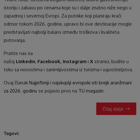
istoriju i zabavu po cenama koje su i dalje znatno niže nego u
zapadnoj i severnoj Evropi. Za putnike koji planiraju kraći
odmor tokom 2026. godine, upravo bi ove destinacije mogle
predstavljati najbolji balans između troškova i kvaliteta
putovanja.
Pratite nas na
našoj
Linkedin
,
Facebook
,
Instagram
i
X
stranici, budite u
toku sa novostima i zanimljivostima iz turizma i ugostiteljstva.
Ovaj članak
Najjeftiniji i najskuplji evropski siti brejk aranžmani
za 2026. godinu
se pojavio prvo na
TU magazin
.
Čitaj dalje
Tagovi: