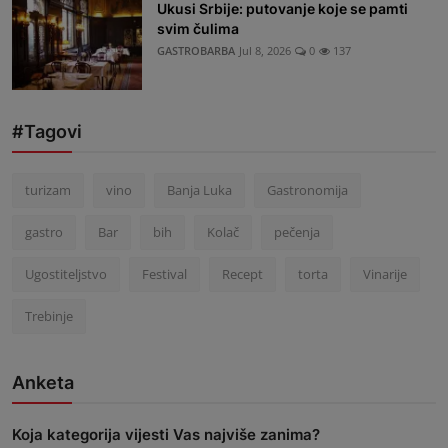
Ukusi Srbije: putovanje koje se pamti
svim čulima
GASTROBARBA
Jul 8, 2026
0
137
#Tagovi
turizam
vino
Banja Luka
Gastronomija
gastro
Bar
bih
Kolač
pečenja
Ugostiteljstvo
Festival
Recept
torta
Vinarije
Trebinje
Anketa
Koja kategorija vijesti Vas najviše zanima?