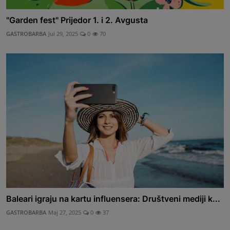
"Garden fest" Prijedor 1. i 2. Avgusta
GASTROBARBA
Jul 29, 2025
0
70
Baleari igraju na kartu influensera: Društveni mediji k...
GASTROBARBA
Maj 27, 2025
0
37