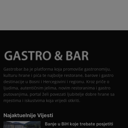
Gastrobar.ba je platforma koja promoviše gastronomiju,
kulturu hrane i pića te najbolje restorane, barove i gastro
destinacije u Bosni i Hercegovini i regionu. Kroz priče o
ljudima, autentičnim jelima, novim restoranima i gastro
putovanjima, portal želi povezati ljubitelje dobre hrane sa
mjestima i iskustvima koja vrijedi otkriti.
Najaktuelnije Vijesti
Banje u BiH koje trebate posjetiti