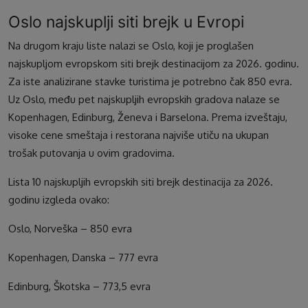
Oslo najskuplji siti brejk u Evropi
Na drugom kraju liste nalazi se Oslo, koji je proglašen
najskupljom evropskom siti brejk destinacijom za 2026. godinu.
Za iste analizirane stavke turistima je potrebno čak 850 evra.
Uz Oslo, među pet najskupljih evropskih gradova nalaze se
Kopenhagen, Edinburg, Ženeva i Barselona. Prema izveštaju,
visoke cene smeštaja i restorana najviše utiču na ukupan
trošak putovanja u ovim gradovima.
Lista 10 najskupljih evropskih siti brejk destinacija za 2026.
godinu izgleda ovako:
Oslo, Norveška – 850 evra
Kopenhagen, Danska – 777 evra
Edinburg, Škotska – 773,5 evra