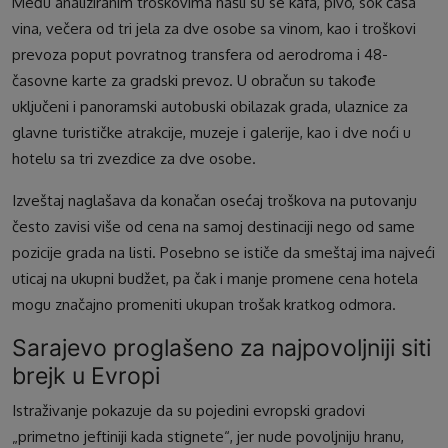
Među analiziranim troškovima našli su se kafa, pivo, sok čaša
vina, večera od tri jela za dve osobe sa vinom, kao i troškovi
prevoza poput povratnog transfera od aerodroma i 48-
časovne karte za gradski prevoz. U obračun su takođe
uključeni i panoramski autobuski obilazak grada, ulaznice za
glavne turističke atrakcije, muzeje i galerije, kao i dve noći u
hotelu sa tri zvezdice za dve osobe.
Izveštaj naglašava da konačan osećaj troškova na putovanju
često zavisi više od cena na samoj destinaciji nego od same
pozicije grada na listi. Posebno se ističe da smeštaj ima najveći
uticaj na ukupni budžet, pa čak i manje promene cena hotela
mogu značajno promeniti ukupan trošak kratkog odmora.
Sarajevo proglašeno za najpovoljniji siti
brejk u Evropi
Istraživanje pokazuje da su pojedini evropski gradovi
„primetno jeftiniji kada stignete“, jer nude povoljniju hranu,